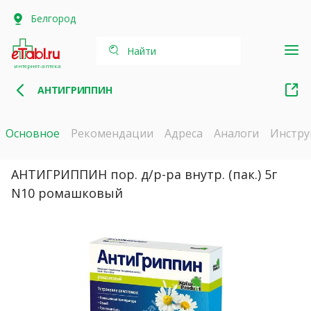
Белгород
Найти
интернет-аптека
АНТИГРИППИН
Основное
Рекомендации
Адреса
Аналоги
Инстру
АНТИГРИППИН пор. д/р-ра внутр. (пак.) 5г
N10 ромашковый