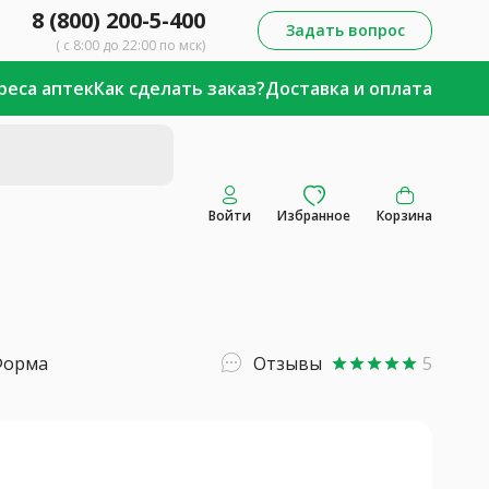
8 (800) 200-5-400
Задать вопрос
( с 8:00 до 22:00 по мск)
реса аптек
Как сделать заказ?
Доставка и оплата
Войти
Избранное
Корзина
Форма
Отзывы
5
star
star
star
star
star