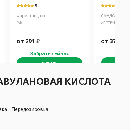
5
5
Фармстандарт...
САНДОЗ
РФ
АВСТРИЯ/СЛОВ
от
291
₽
от
372
₽
Забрать сейчас
Забра
Купить
К
ЛАВУЛАНОВАЯ КИСЛОТА
я
вка
Передозировка