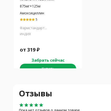
875мг+125м
Амоксициллин
5
Фармстандарт...
ИНДИЯ
от
319
₽
Забрать сейчас
Купить
Отзывы
star
star
star
star
star
Пока нет отзывов о данном товаре