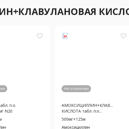
ИН+КЛАВУЛАНОВАЯ КИСЛ
favorite_border
favorite_border
чии
Нет в наличии
бл. п.о.
АМОКСИЦИЛЛИН+КЛАВ...
мг N20
КИСЛОТА табл. п.п...
м
500мг+125м
лин
Амоксициллин