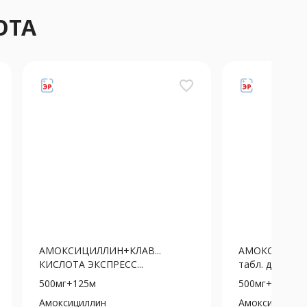
ОТА
favorite_border
АМОКСИЦИЛЛИН+КЛАВ...
АМОКСИКЛАВ
КИСЛОТА ЭКСПРЕСС...
табл. дисперг...
500мг+125м
500мг+125м
Амоксициллин
Амоксициллин