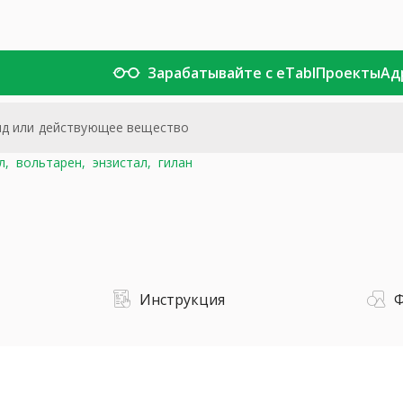
Зарабатывайте с eTabl
Проекты
Ад
л,
вольтарен,
энзистал,
гилан
Инструкция