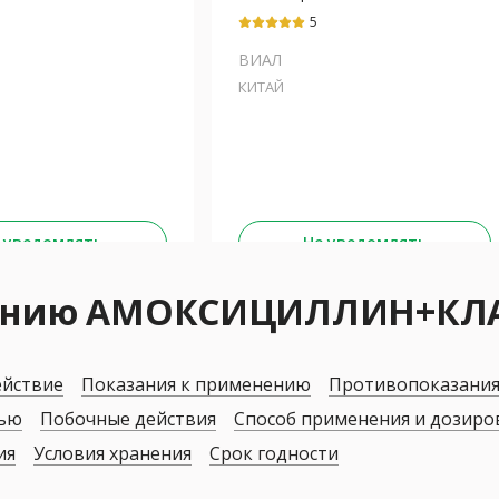
5
ВИАЛ
КИТАЙ
 уведомлять
Не уведомлять
енению АМОКСИЦИЛЛИН+К
ействие
Показания к применению
Противопоказани
дью
Побочные действия
Способ применения и дозиро
ия
Условия хранения
Срок годности