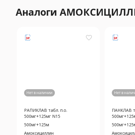
Аналоги АМОКСИЦИЛЛ
favorite_border
Нет в наличии
Нет в нали
РАПИКЛАВ табл. п.о.
ПАНКЛАВ та
500мг+125мг N15
500мг+125
500мг+125м
500мг+125
Амоксициллин
Амоксицил