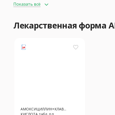
Показать всё
Лекарственная форм
favorite_border
АМОКСИЦИЛЛИН+КЛАВ...
КИСЛОТА табл. п.п...