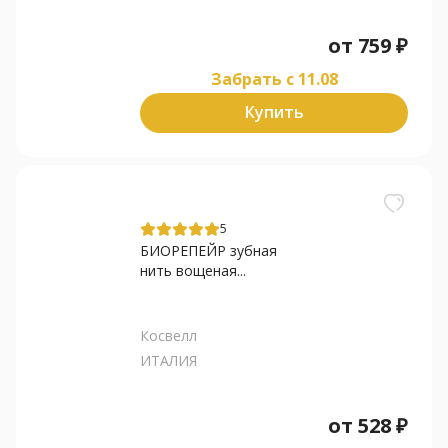
от
759
₽
Забрать c 11.08
Купить
5
БИОРЕПЕЙР зубная
нить вощеная...
Косвелл
ИТАЛИЯ
от
528
₽