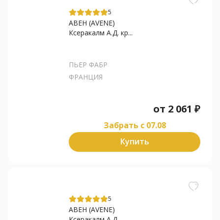
5
АВЕН (AVENE)
Ксеракалм А.Д. кр...
ПЬЕР ФАБР
ФРАНЦИЯ
от
2 061
₽
Забрать c 07.08
Купить
5
АВЕН (AVENE)
Ксеракалм А.Д....