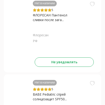
Нет в наличии
5
ФЛОРЕСАН Пантенол
сливки после зага...
Флоресан
РФ
Не уведомлять
Нет в наличии
5
BABE Pediatric спрей
солнцезащит SPF50...