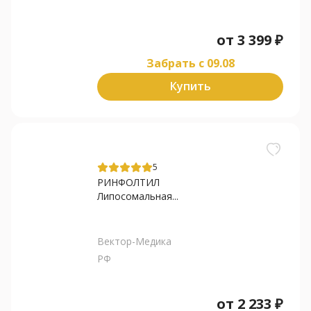
от
3 399
₽
Забрать c 09.08
Купить
5
РИНФОЛТИЛ
Липосомальная...
Вектор-Медика
РФ
от
2 233
₽