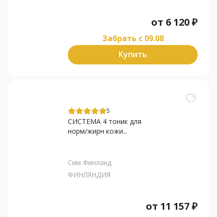
от
6 120
₽
Забрать c 09.08
Купить
5
СИСТЕМА 4 тоник для
норм/жирн кожи...
Сим Финланд
ФИНЛЯНДИЯ
от
11 157
₽