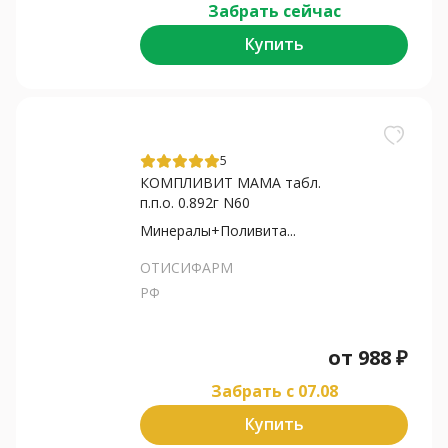
Забрать сейчас
Купить
5
КОМПЛИВИТ МАМА табл.
п.п.о. 0.892г N60
Минералы+Поливита...
ОТИСИФАРМ
РФ
от
988
₽
Забрать c 07.08
Купить