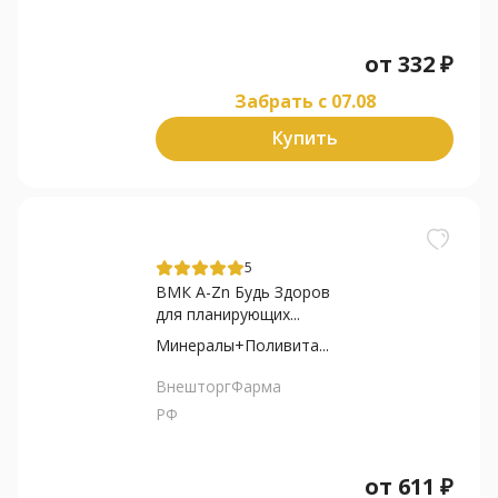
от
332
₽
Забрать c 07.08
Купить
5
ВМК А-Zn Будь Здоров
для планирующих...
Минералы+Поливита...
ВнешторгФарма
РФ
от
611
₽