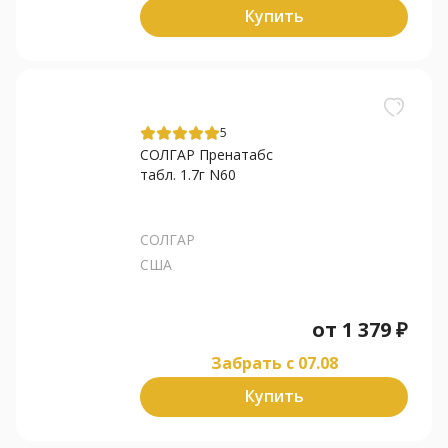
Купить
5
СОЛГАР Пренатабс
табл. 1.7г N60
СОЛГАР
США
от
1 379
₽
Забрать c 07.08
Купить