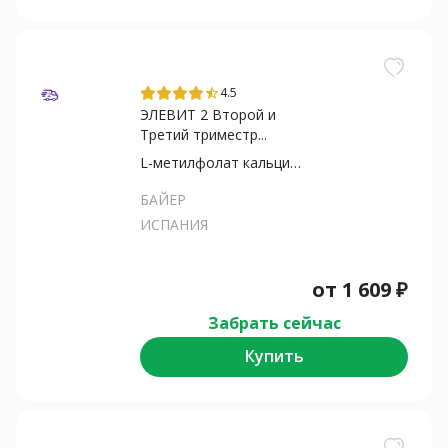
4.5
star_half
ЭЛЕВИТ 2 Второй и
Третий триместр...
L-метилфолат кальция+Докозагек...
БАЙЕР
ИСПАНИЯ
от
1 609
₽
Забрать сейчас
Купить