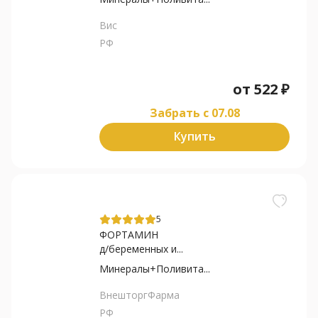
Вис
РФ
от
522
₽
Забрать c 07.08
Купить
5
ФОРТАМИН
д/беременных и...
Минералы+Поливита...
ВнешторгФарма
РФ