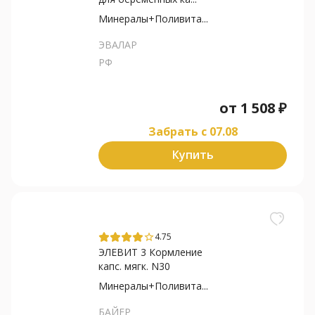
Минералы+Поливита...
ЭВАЛАР
РФ
от
1 508
₽
Забрать c 07.08
Купить
4.75
star_border
ЭЛЕВИТ 3 Кормление
капс. мягк. N30
Минералы+Поливита...
БАЙЕР