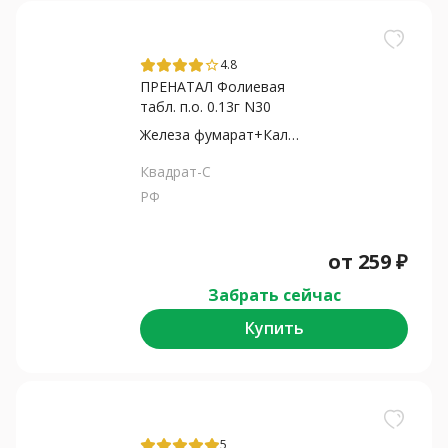
4.8
star_border
ПРЕНАТАЛ Фолиевая
табл. п.о. 0.13г N30
Железа фумарат+Калия йодид+Фолиевая...
Квадрат-С
РФ
от
259
₽
Забрать сейчас
Купить
5