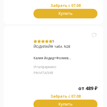
Забрать c 07.08
Купить
5
ЙОДИЛАЙФ табл. N28
Калия йодид+Фолиевая кислота...
Италфармако
РФ/ИТАЛИЯ
от
489
₽
Забрать c 07.08
Купить