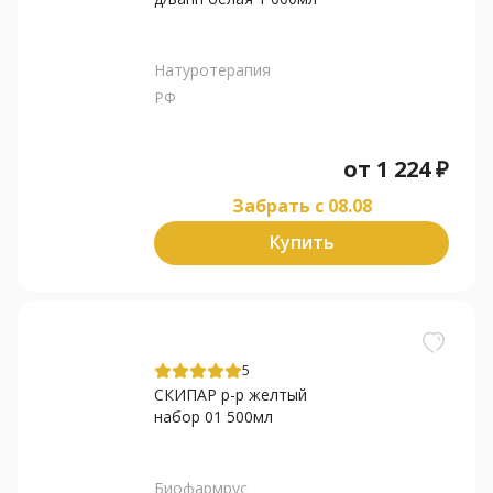
Натуротерапия
РФ
от
1 224
₽
Забрать c 08.08
Купить
5
СКИПАР р-р желтый
набор 01 500мл
Биофармрус