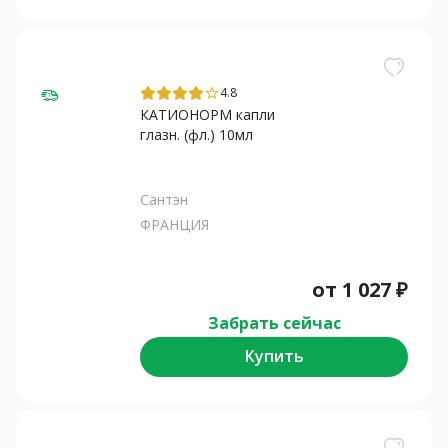
4.8
star_border
КАТИОНОРМ капли
глазн. (фл.) 10мл
Сантэн
ФРАНЦИЯ
от
1 027
₽
Забрать сейчас
Купить