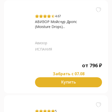
4.67
star_half
АВИЗОР Мойсчур Дропс
(Moisture Drops)...
Авизор
ИСПАНИЯ
от
796
₽
Забрать c 07.08
Купить
5