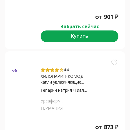
от
901
₽
Забрать сейчас
Купить
4.4
star_half
ХИЛОПАРИН-КОМОД
капли увлажняющие...
Гепарин натрия+Гиалуронат...
Урсафарм...
ГЕРМАНИЯ
от
873
₽