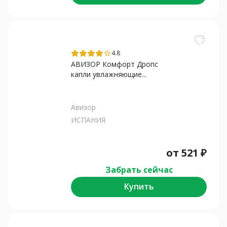
4.8
star_border
АВИЗОР Комфорт Дропс
капли увлажняющие...
Авизор
ИСПАНИЯ
от
521
₽
Забрать сейчас
Купить