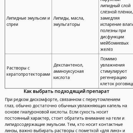
липидный слой
слёзной плёнки,
Липидные эмульсии и
Липиды, масла,
замедляя
спреи
эмульгаторы
испарение влаги
полезны при
дисфункции
мейбомиевых
желёз
Помимо
Декспантенол,
увлажнения
Растворы с
аминоуксусная
стимулируют
кератопротекторами
кислота
регенерацию
клеток роговиц
Как выбрать подходящий препарат
При редком дискомфорте, связанном с переутомлением
глаз, обычно достаточно обычных увлажняющих капель на
основе гиалуроновой кислоты. Если сухость носит
постоянный характер, стоит обратить внимание на гели и
липидосодержащие эмульсии. Тем, кто носит контактные
линзы, важно выбирать растворы с пометкой «для линз» и