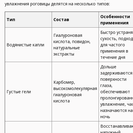
увлажнения роговицы делятся на несколько типов:
Особенности
Тип
Состав
применения
Быстро устран
Гиалуроновая
сухость, подхо
кислота, повидон,
Водянистые капли
для частого
натуральные
применения в
экстракты
течение дня
Дольше
задерживаются
поверхности
Карбомер,
глаза,
высокомолекулярная
Густые гели
обеспечивают
гиалуроновая
пролонгирован
кислота
увлажнение, ча
назначаются на
ночь
Восстанавлива
наружный