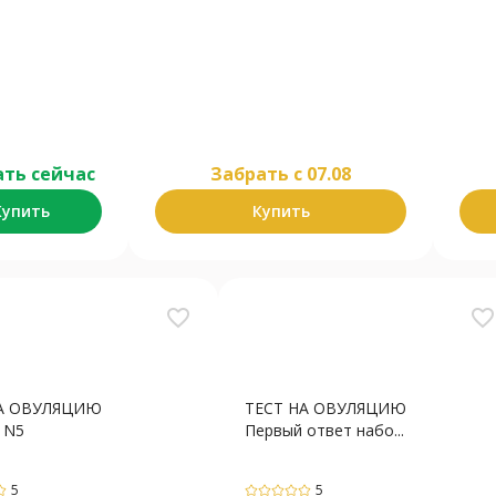
ть сейчас
Забрать c 07.08
Купить
Купить
favorite_border
favorite_border
НА ОВУЛЯЦИЮ
ТЕСТ НА ОВУЛЯЦИЮ
 N5
Первый ответ набо...
5
5