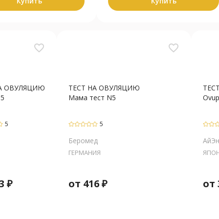
Купить
Купить
favorite_border
favorite_border
НА ОВУЛЯЦИЮ
ТЕСТ НА ОВУЛЯЦИЮ
ТЕС
N5
Мама тест N5
Ovup
5
5
Беромед
АйЭн
ГЕРМАНИЯ
ЯПО
3
₽
от
416
₽
от