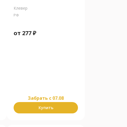
Клевер
РФ
от
277
₽
Забрать c 07.08
Купить