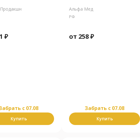
 Продакшн
Альфа Мед
РФ
1
₽
от
258
₽
Забрать c 07.08
Забрать c 07.08
Купить
Купить