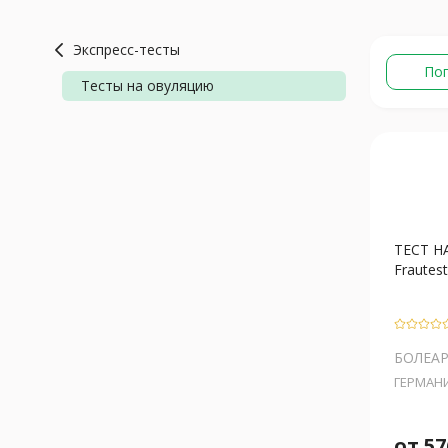
Экспресс-тесты
По
Тесты на овуляцию
ТЕСТ 
Frautest
БОЛЕА
ГЕРМАН
от
57