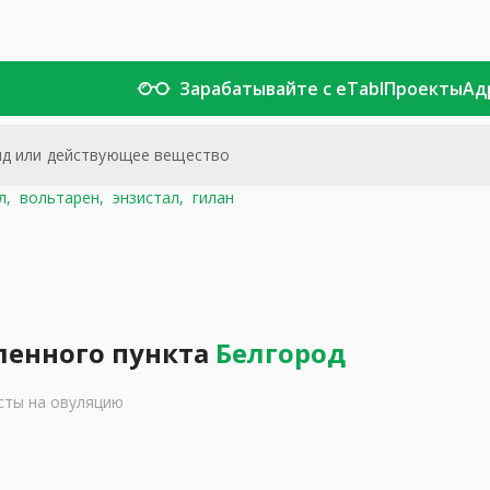
Зарабатывайте с eTabl
Проекты
Ад
л,
вольтарен,
энзистал,
гилан
ленного пункта
Белгород
сты на овуляцию