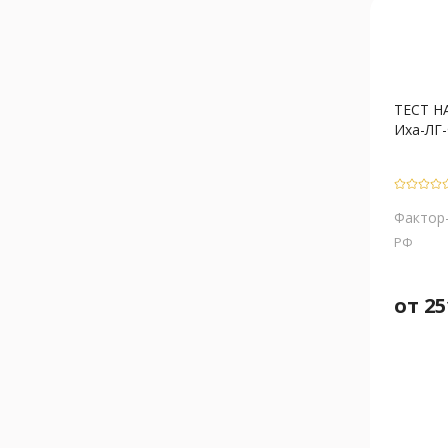
ТЕСТ 
Иха-ЛГ
Фактор
РФ
от
25