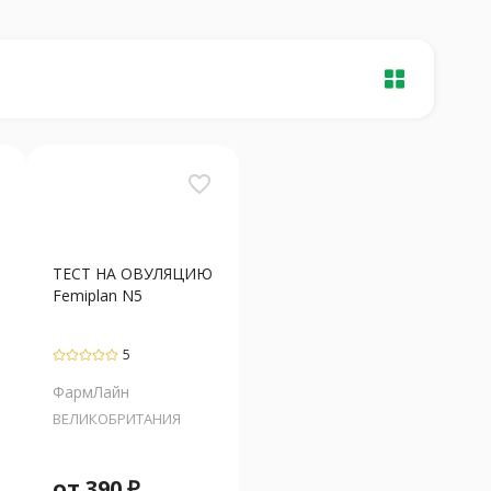
favorite_border
ТЕСТ НА ОВУЛЯЦИЮ
Femiplan N5
5
ФармЛайн
ВЕЛИКОБРИТАНИЯ
от
390
₽