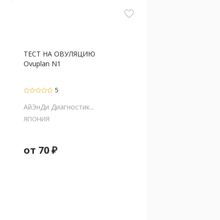
favorite_border
ТЕСТ НА ОВУЛЯЦИЮ
Ovuplan N1
5
АйЭнДи Диагностик...
ЯПОНИЯ
от
70
₽