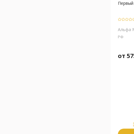
Первый 
Альфа 
РФ
от
57