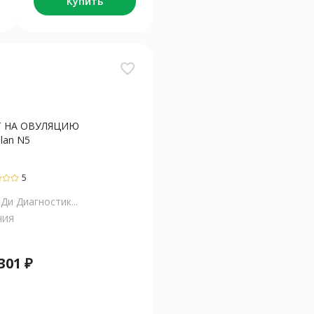
Купить
favorite_border
Т НА ОВУЛЯЦИЮ
lan N5
5
Ди Диагностик...
НИЯ
301
₽