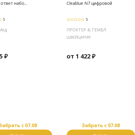
ответ набо...
Cleablue N7 цифровой
5
5
Мед
ПРОКТЕР & ГЕМБЛ
ШВЕЙЦАРИЯ
5
₽
от
1 422
₽
Забрать c 07.08
Забрать c 07.08