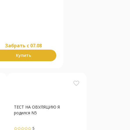
Забрать c 07.08
Купить
favorite_border
ТЕСТ НА ОВУЛЯЦИЮ Я
родился N5
5