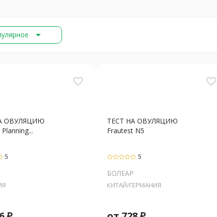
arrow_drop_down
пулярное
favorite_border
favorite_border
НА ОВУЛЯЦИЮ
ТЕСТ НА ОВУЛЯЦИЮ
 Planning...
Frautest N5
5
5
Р
БОЛЕАР
ИЯ
КИТАЙ/ГЕРМАНИЯ
6
₽
от
728
₽