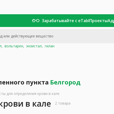
Зарабатывайте с eTabl
Проекты
Ад
л,
вольтарен,
энзистал,
гилан
ленного пункта
Белгород
сты для определения крови в кале
крови в кале
2 товара