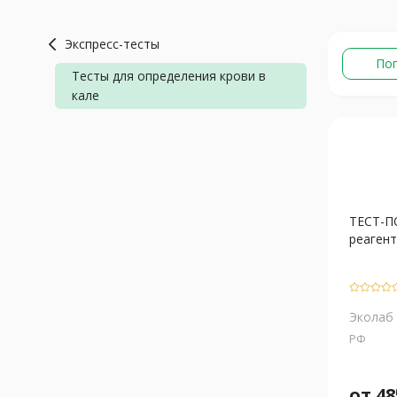
Экспресс-тесты
По
Тесты для определения крови в
кале
ТЕСТ-П
реагент
Эколаб
РФ
от
48