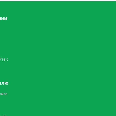
нии
йте с
елю
аказ