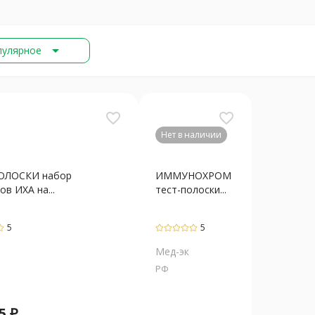
arrow_drop_down
пулярное
favorite_border
favorite_border
Нет в наличии
ОЛОСКИ набор
ИММУНОХРОМ
ов ИХА на...
тест-полоски...
5
5
Мед-эк
РФ
5
₽