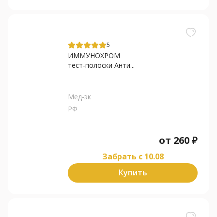
5
ИММУНОХРОМ
тест-полоски Анти...
Мед-эк
РФ
от
260
₽
Забрать c 10.08
Купить