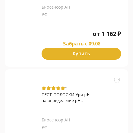
Биосенсор АН
РФ
от
1 162
₽
Забрать c 09.08
Купить
5
ТЕСТ-ПОЛОСКИ Ури-рН
на определение pH...
Биосенсор АН
РФ