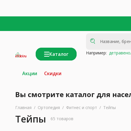
Например:
детравено
Каталог
интернет-
аптека
Акции
Скидки
Вы смотрите каталог для насе
Главная
/
Ортопедия
/
Фитнес и спорт
/
Тейпы
Тейпы
65 товаров