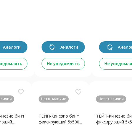
Аналоги
Аналоги
Анало
ведомлять
Не уведомлять
Не уведомля
favorite_border
favorite_border
наличии
Нет в наличии
Нет в наличии
инезио бинт
ТЕЙП-Кинезио бинт
ТЕЙП-Кинезио би
ющий...
фиксирующий 5х500...
фиксирующий 5х50