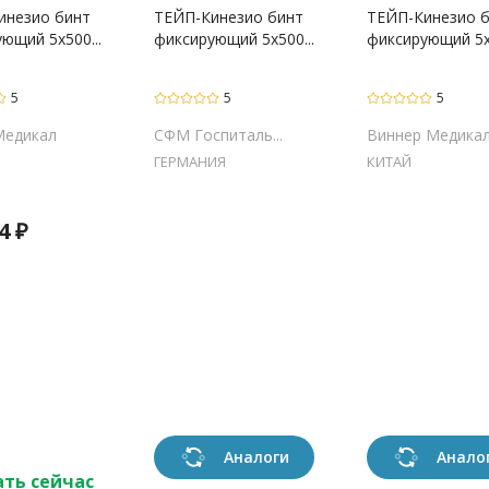
инезио бинт
ТЕЙП-Кинезио бинт
ТЕЙП-Кинезио 
ющий 5х500...
фиксирующий 5х500...
фиксирующий 5х5
5
5
5
Медикал
СФМ Госпиталь...
Виннер Медикал 
ГЕРМАНИЯ
КИТАЙ
4
₽
Аналоги
Анало
ать сейчас