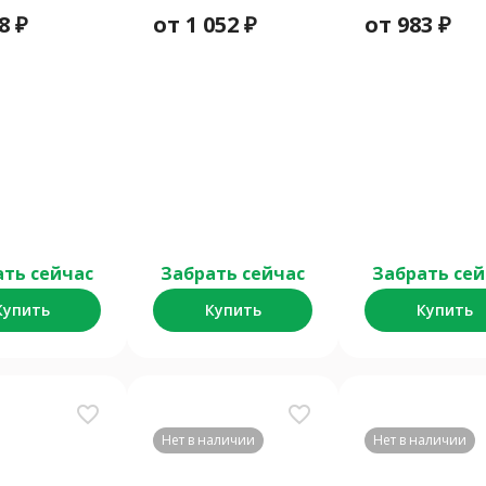
8
₽
от
1 052
₽
от
983
₽
ать сейчас
Забрать сейчас
Забрать сей
Купить
Купить
Купить
favorite_border
favorite_border
Нет в наличии
Нет в наличии