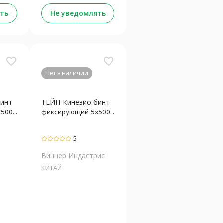
ть
Не уведомлять
favorite_border
favorite_border
Нет в наличии
бинт
ТЕЙП-Кинезио бинт
00...
фиксирующий 5х500...
5
Виннер Индастрис
КИТАЙ