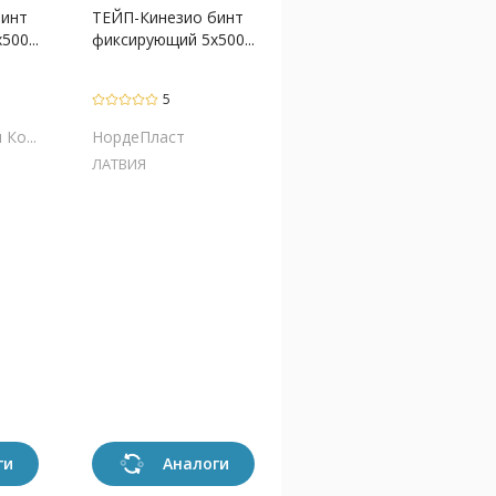
бинт
ТЕЙП-Кинезио бинт
00...
фиксирующий 5х500...
5
Ко...
НордеПласт
ЛАТВИЯ
ги
Аналоги