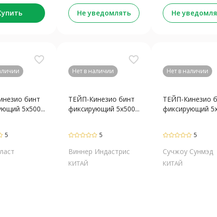
Купить
Не уведомлять
Не уведомля
favorite_border
favorite_border
наличии
Нет в наличии
Нет в наличии
инезио бинт
ТЕЙП-Кинезио бинт
ТЕЙП-Кинезио 
ющий 5х500...
фиксирующий 5х500...
фиксирующий 5х5
5
5
5
ласт
Виннер Индастрис
Сучжоу Сунмэд
КИТАЙ
КИТАЙ