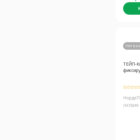
Нет в 
ТЕЙП-К
фиксиру
НордеП
ЛАТВИЯ