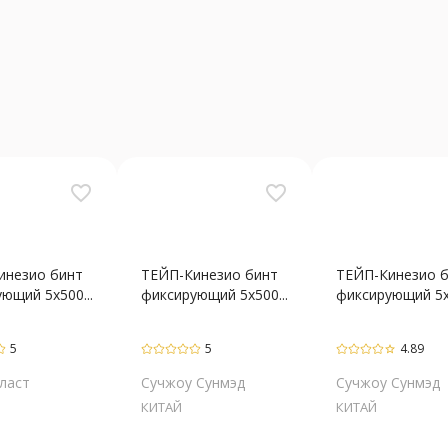
favorite_border
favorite_border
инезио бинт
ТЕЙП-Кинезио бинт
ТЕЙП-Кинезио 
ющий 5х500...
фиксирующий 5х500...
фиксирующий 5х5
5
5
4.89
star_border
ласт
Сучжоу Сунмэд
Сучжоу Сунмэд
КИТАЙ
КИТАЙ