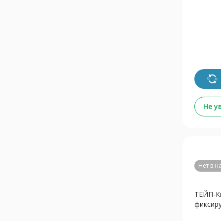
Не у
Нет в 
ТЕЙП-К
фиксиру