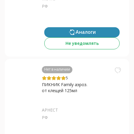
РФ
Аналоги
Не уведомлять
Нет в наличии
5
ПИКНИК Family аэроз.
от клещей 125мл
АРНЕСТ
РФ