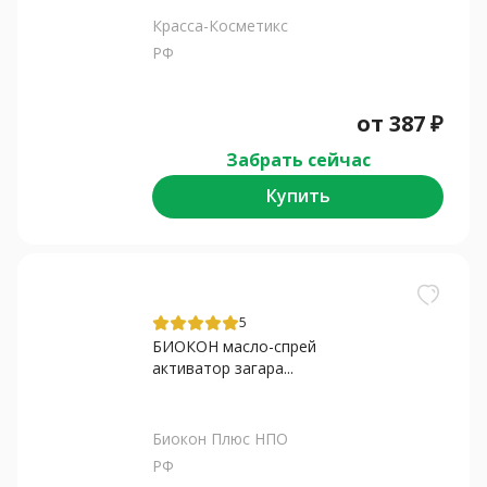
Красса-Косметикс
РФ
от
387
₽
Забрать сейчас
Купить
5
БИОКОН масло-спрей
активатор загара...
Биокон Плюс НПО
РФ