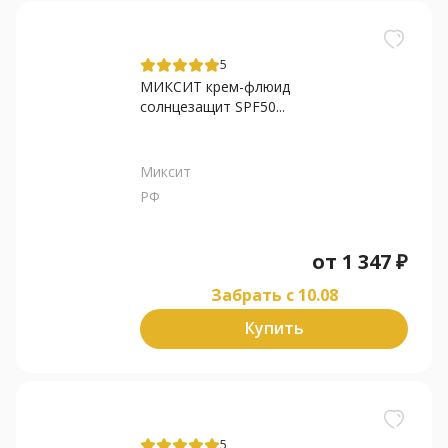
5
МИКСИТ крем-флюид
солнцезащит SPF50...
Миксит
РФ
от
1 347
₽
Забрать c 10.08
Купить
5