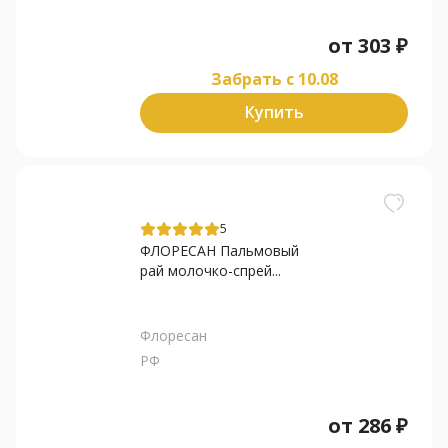
от
303
₽
Забрать c 10.08
Купить
5
ФЛОРЕСАН Пальмовый
рай молочко-спрей...
Флоресан
РФ
от
286
₽