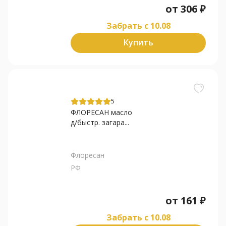
от
306
₽
Забрать c 10.08
Купить
5
ФЛОРЕСАН масло
д/быстр. загара...
Флоресан
РФ
от
161
₽
Забрать c 10.08