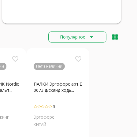
arrow_drop_down
Популярное
favorite_border
favorite_border
ии
Нет в наличии
К Nordic
ПАЛКИ Эргофорс арт.Е
льт...
0673 д/сканд ходь...
5
кинг
Эргофорс
КИТАЙ