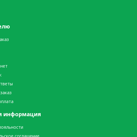
елю
аказ
инет
к
ответы
 заказ
оплата
я информация
лояльности
льское соглашение