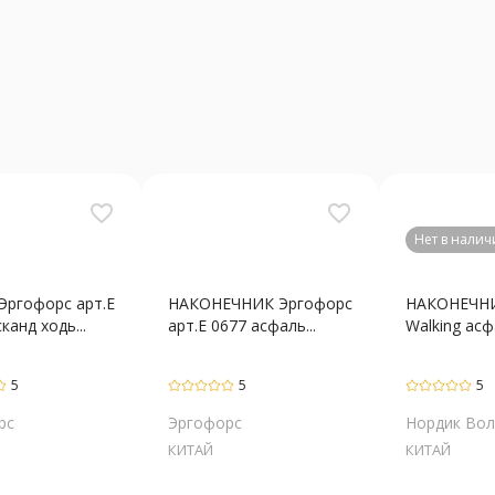
favorite_border
favorite_border
Нет в налич
Эргофорс арт.Е
НАКОНЕЧНИК Эргофорс
НАКОНЕЧНИ
канд ходь...
арт.Е 0677 асфаль...
Walking асфа
5
5
5
рс
Эргофорс
Нордик Вол
КИТАЙ
КИТАЙ