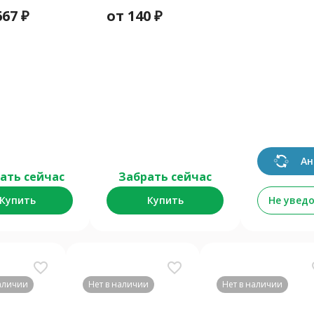
667
₽
от
140
₽
Ан
ать сейчас
Забрать сейчас
Купить
Купить
Не увед
favorite_border
favorite_border
fav
наличии
Нет в наличии
Нет в наличии