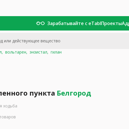
Зарабатывайте с eTabl
Проекты
Ад
л,
вольтарен,
энзистал,
гилан
ленного пункта
Белгород
я ходьба
 товаров