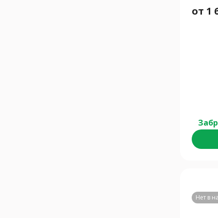
от
1 
Забр
Нет в 