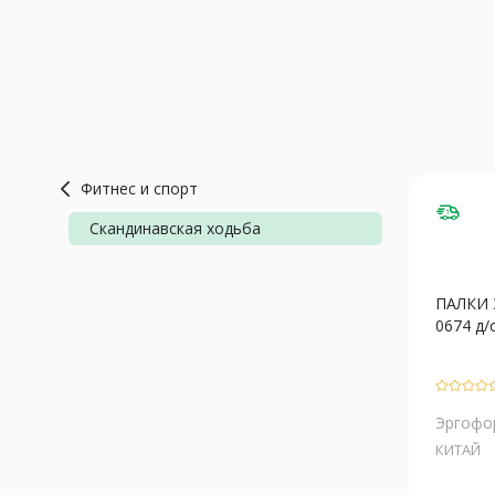
Фитнес и спорт
Скандинавская ходьба
ПАЛКИ 
0674 д/с
Эргофо
КИТАЙ