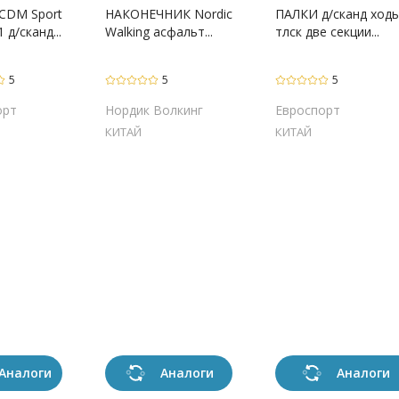
CDM Sport
НАКОНЕЧНИК Nordic
ПАЛКИ д/сканд ход
 д/сканд...
Walking асфальт...
тлск две секции...
5
5
5
орт
Нордик Волкинг
Евроспорт
КИТАЙ
КИТАЙ
Аналоги
Аналоги
Аналоги