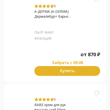
5
А-ДЕРМА (A-DERMA)
Дермалибур+ Барье...
ПЬЕР ФАБР
ФРАНЦИЯ
от
870
₽
Забрать c 09.08
Купить
5
BABE крем для рук
восстан-щий 50мл