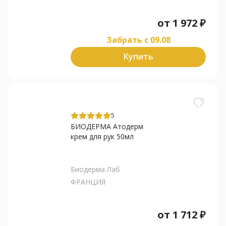
от
1 972
₽
Забрать c 09.08
Купить
5
БИОДЕРМА Атодерм
крем для рук 50мл
Биодерма Лаб
ФРАНЦИЯ
от
1 712
₽