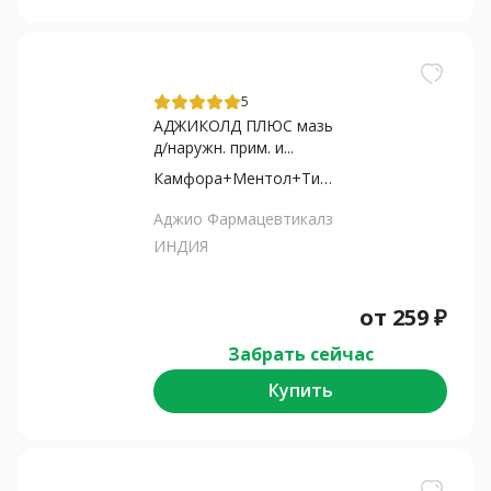
5
АДЖИКОЛД ПЛЮС мазь
д/наружн. прим. и...
Камфора+Ментол+Ти... масло
Аджио Фармацевтикалз
ИНДИЯ
от
259
₽
Забрать сейчас
Купить