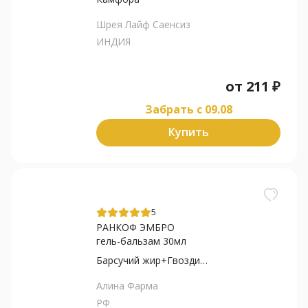
Шрея Лайф Саенсиз
ИНДИЯ
от
211
₽
Забрать c 09.08
Купить
5
РАНКОФ ЭМБРО
гель-бальзам 30мл
Барсучий жир+Гвоздичное...
Алина Фарма
РФ