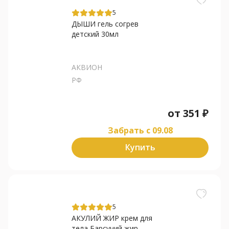
5
ДЫШИ гель согрев
детский 30мл
АКВИОН
РФ
от
351
₽
Забрать c 09.08
Купить
5
АКУЛИЙ ЖИР крем для
тела Барсучий жир...