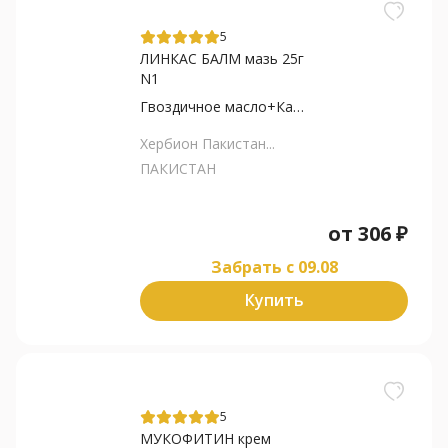
5
ЛИНКАС БАЛМ мазь 25г
N1
Гвоздичное масло+Камфора+Лев...
Хербион Пакистан...
ПАКИСТАН
от
306
₽
Забрать c 09.08
Купить
5
МУКОФИТИН крем