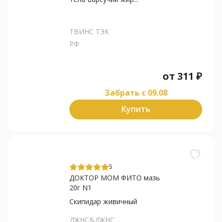
ТВИНС ТЭК
РФ
от
311
₽
Забрать c 09.08
Купить
5
ДОКТОР МОМ ФИТО мазь
20г N1
Скипидар живичный
ДЖНС&ДЖНС