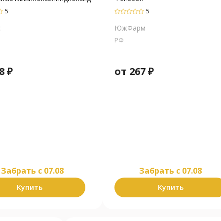
5
5
с
ЮжФарм
РФ
8
₽
от
267
₽
Забрать c 07.08
Забрать c 07.08
Купить
Купить