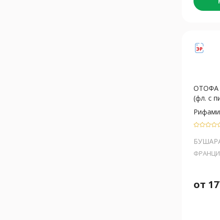
ОТОФА 
(фл. с пи
Рифами
БУШАР
ФРАНЦИ
от
17