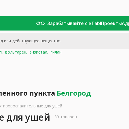
Зарабатывайте с eTabl
Проекты
Ад
л,
вольтарен,
энзистал,
гилан
ленного пункта
Белгород
тивовоспалительные для ушей
е для ушей
39 товаров