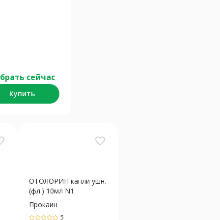
брать сейчас
Купить
_border
favorite_border
ОТОЛОРИН капли ушн.
(фл.) 10мл N1
Прокаин
5