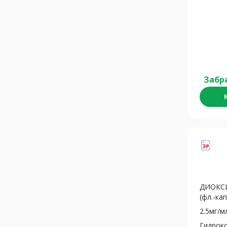
Забр
ДИОКСИ
(фл.-кап.
2.5мг/м
Гидрок