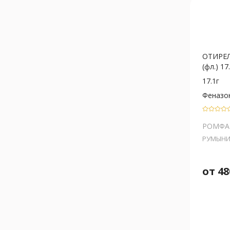
ОТИРЕЛ
(фл.) 17.
17.1г
Феназо
РОМФА
РУМЫНИ
от
48