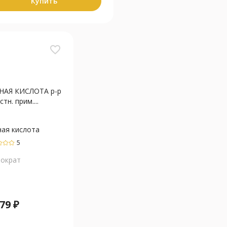
Купить
favorite_border
НАЯ КИСЛОТА р-р
стн. прим....
ная кислота
5
пократ
79
₽