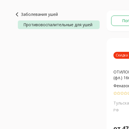
Заболевания ушей
По
Противовоспалительные для ушей
Скидка 
ОТИЛОР
(фл.) 16
Феназо
Тульска
РФ
от
47