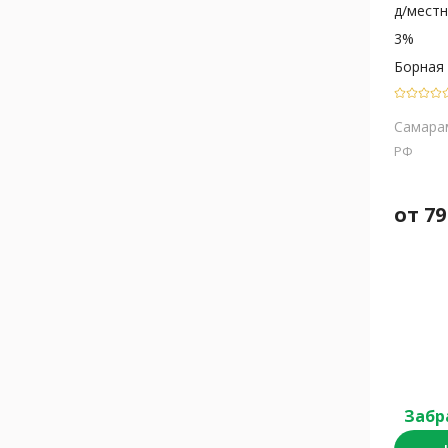
д/местн.
3%
Борная
Самара
РФ
от
79
Забр