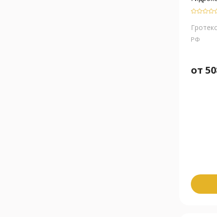
Гротек
РФ
от
50