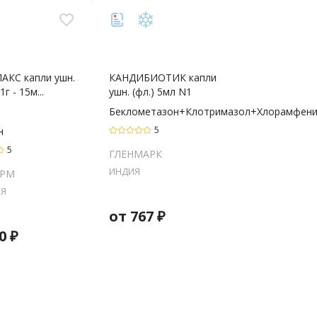
favorite_border
АКС капли ушн.
КАНДИБИОТИК капли
1г - 15м...
ушн. (фл.) 5мл N1
Беклометазон+Клотримазол+Хлорамфени
5
н
5
ГЛЕНМАРК
ИНДИЯ
РМ
Я
от
767
₽
0
₽