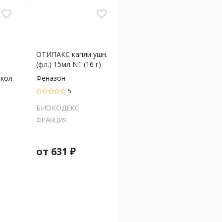
favorite_border
favorite_border
ОТИПАКС капли ушн.
(фл.) 15мл N1 (16 г)
кол
Феназон
5
БИОКОДЕКС
ФРАНЦИЯ
от
631
₽