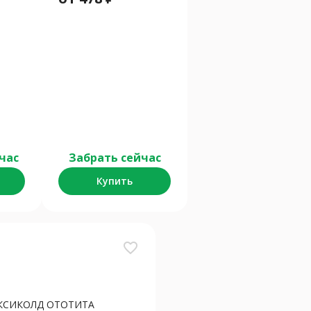
час
Забрать сейчас
Купить
favorite_border
КСИКОЛД ОТОТИТА