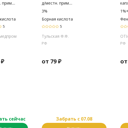
 прим....
д/местн. прим....
капл
3%
1%
 кислота
Борная кислота
Фен
5
5
медпром
Тульская Ф.Ф.
ОТ
РФ
РФ
₽
от
79
₽
о
ать сейчас
Забрать c 07.08