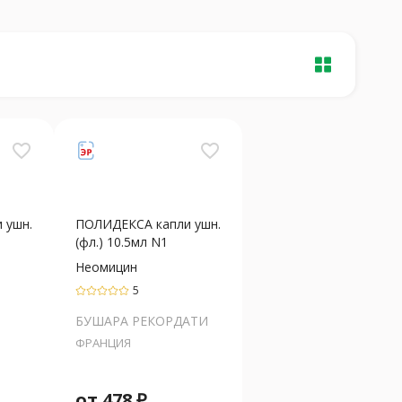
favorite_border
favorite_border
 ушн.
ПОЛИДЕКСА капли ушн.
(фл.) 10.5мл N1
Неомицин
5
БУШАРА РЕКОРДАТИ
ФРАНЦИЯ
от
478
₽