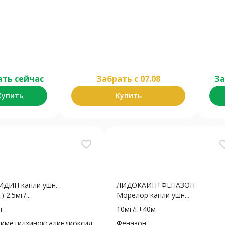
ать сейчас
Забрать c 07.08
За
Купить
Купить
favorite_border
favorite
ДИН капли ушн.
ЛИДОКАИН+ФЕНАЗОН
) 2.5мг/...
Морелор капли ушн...
л
10мг/г+40м
симетилхиноксалиндиоксид
Феназон