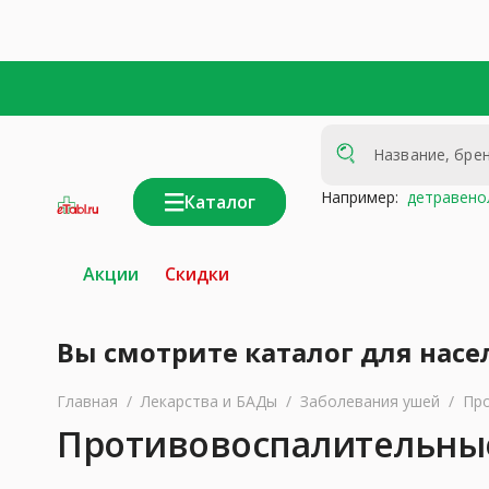
Например:
детравено
Каталог
интернет-
аптека
Акции
Скидки
Вы смотрите каталог для насе
Главная
/
Лекарства и БАДы
/
Заболевания ушей
/
Про
Противовоспалительны