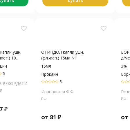
Купить
Купить
favorite_border
favorite_border
капли ушн.
ОТИНДОЛ капли ушн.
БОР
пет.) 10...
(фл.-кап.) 15мл N1
д/ме
цин
15мл
3%
5
Прокаин
Бор
5
А РЕКОРДАТИ
Я
Ивановская Ф.Ф.
Гип
РФ
РФ
7
₽
от
81
₽
от