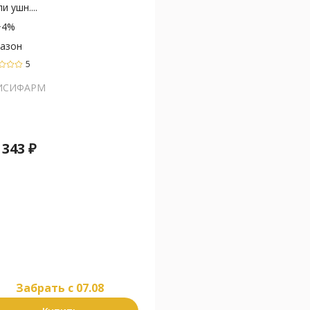
и ушн....
+4%
азон
5
ИСИФАРМ
т
343
₽
Забрать c 07.08