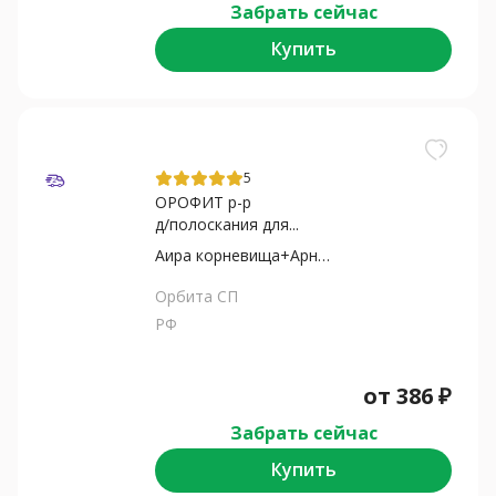
Забрать сейчас
Купить
5
ОРОФИТ р-р
д/полоскания для...
Аира корневища+Арники...
Орбита СП
РФ
от
386
₽
Забрать сейчас
Купить