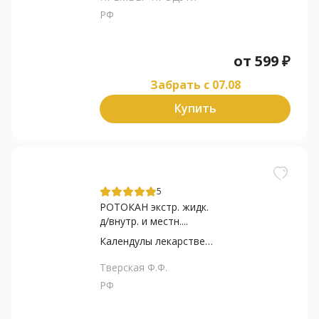
РФ
от
599
₽
Забрать c 07.08
Купить
5
РОТОКАН экстр. жидк.
д/внутр. и местн....
Календулы лекарственной...
Тверская Ф.Ф.
РФ