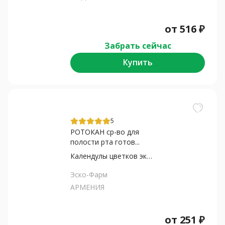
от
516
₽
Забрать сейчас
Купить
5
РОТОКАН ср-во для
полости рта готов...
Календулы цветков экстракт...
Эско-Фарм
АРМЕНИЯ
от
251
₽