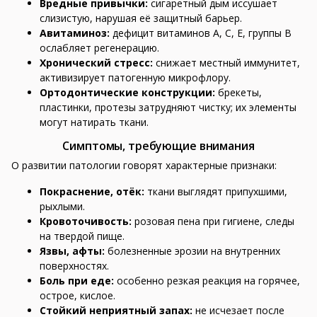
Вредные привычки:
сигаретный дым иссушает
слизистую, нарушая её защитный барьер.
Авитаминоз:
дефицит витаминов A, C, E, группы B
ослабляет регенерацию.
Хронический стресс:
снижает местный иммунитет,
активизирует патогенную микрофлору.
Ортодонтические конструкции:
брекеты,
пластинки, протезы затрудняют чистку; их элементы
могут натирать ткани.
Симптомы, требующие внимания
О развитии патологии говорят характерные признаки:
Покраснение, отёк:
ткани выглядят припухшими,
рыхлыми.
Кровоточивость:
розовая пена при гигиене, следы
на твердой пище.
Язвы, афты:
болезненные эрозии на внутренних
поверхностях.
Боль при еде:
особенно резкая реакция на горячее,
острое, кислое.
Стойкий неприятный запах:
не исчезает после