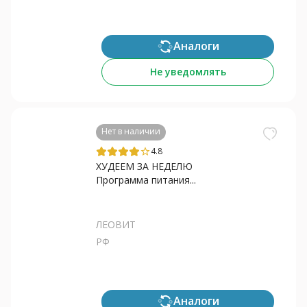
Аналоги
Не уведомлять
Нет в наличии
4.8
star_border
ХУДЕЕМ ЗА НЕДЕЛЮ
Программа питания...
ЛЕОВИТ
РФ
Аналоги