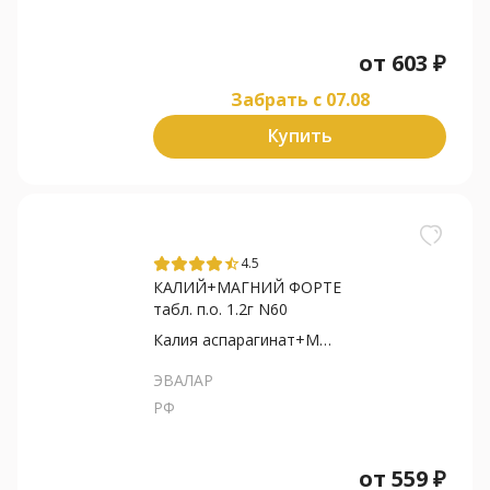
от
603
₽
Забрать c 07.08
Купить
4.5
star_half
КАЛИЙ+МАГНИЙ ФОРТЕ
табл. п.о. 1.2г N60
Калия аспарагинат+Магни...
ЭВАЛАР
РФ
от
559
₽