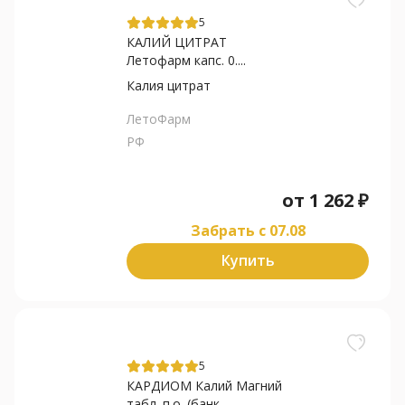
5
КАЛИЙ ЦИТРАТ
Летофарм капс. 0....
Калия цитрат
ЛетоФарм
РФ
от
1 262
₽
Забрать c 07.08
Купить
5
КАРДИОМ Калий Магний
табл. п.о. (банк....