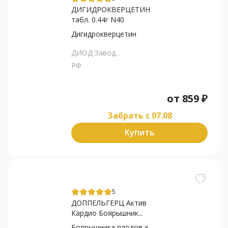
ДИГИДРОКВЕРЦЕТИН
табл. 0.44г N40
Дигидрокверцетин
ДИОД Завод...
РФ
от
859
₽
Забрать c 07.08
Купить
5
ДОППЕЛЬГЕРЦ Актив
Кардио Боярышник...
Боярышника плодов экстракт+Калия...