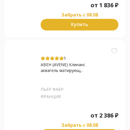
от
1 836
₽
Забрать c 08.08
Купить
5
АВЕН (AVENE) Клинанс
аквагель матирующ...
ПЬЕР ФАБР
ФРАНЦИЯ
от
2 386
₽
Забрать c 08.08