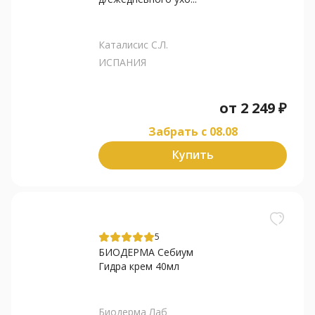
Каталисис С.Л.
ИСПАНИЯ
от
2 249
₽
Забрать c 08.08
Купить
5
БИОДЕРМА Себиум
Гидра крем 40мл
Биодерма Лаб