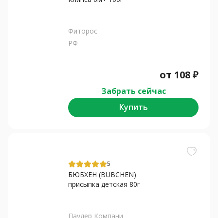
Фиторос
РФ
от
108
₽
Забрать сейчас
Купить
5
БЮБХЕН (BUBCHEN)
присыпка детская 80г
Паудер Компани