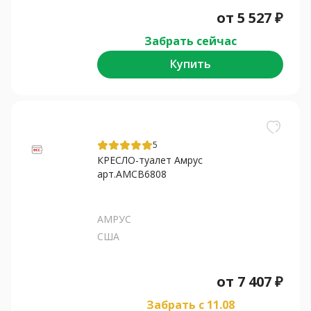
от
5 527
₽
Забрать сейчас
Купить
5
КРЕСЛО-туалет Амрус
арт.AMCB6808
АМРУС
США
от
7 407
₽
Забрать c 11.08