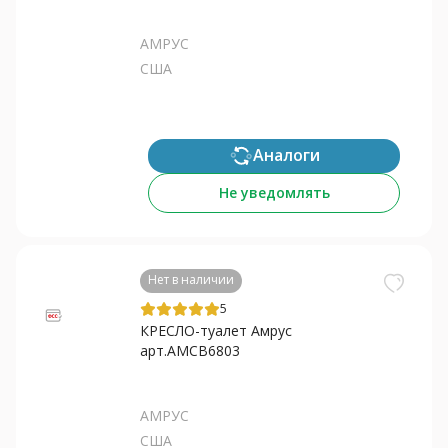
АМРУС
США
Аналоги
Не уведомлять
Нет в наличии
5
КРЕСЛО-туалет Амрус
арт.AMCB6803
АМРУС
США