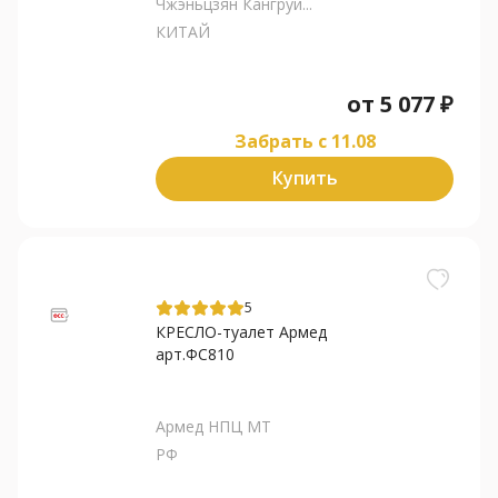
Чжэньцзян Кангруи...
КИТАЙ
от
5 077
₽
Забрать c 11.08
Купить
5
КРЕСЛО-туалет Армед
арт.ФС810
Армед НПЦ МТ
РФ