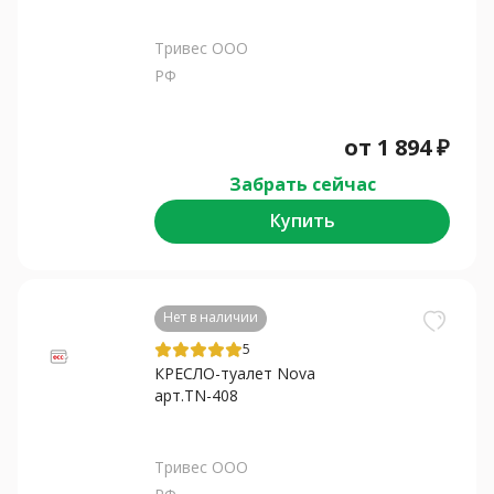
Тривес ООО
РФ
от
1 894
₽
Забрать сейчас
Купить
Нет в наличии
5
КРЕСЛО-туалет Nova
арт.TN-408
Тривес ООО