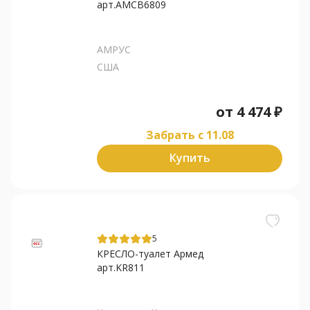
арт.AMCB6809
АМРУС
США
от
4 474
₽
Забрать c 11.08
Купить
5
КРЕСЛО-туалет Армед
арт.KR811