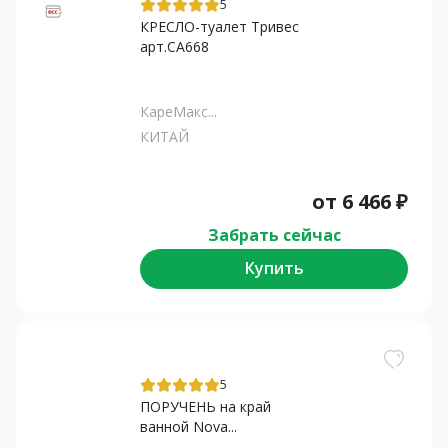
5
КРЕСЛО-туалет Тривес
арт.СА668
КареМакс...
КИТАЙ
от
6 466
₽
Забрать сейчас
Купить
5
ПОРУЧЕНЬ на край
ванной Nova...