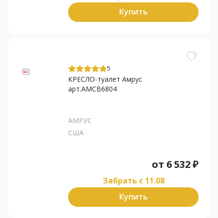
Купить
5
КРЕСЛО-туалет Амрус
арт.AMCB6804
АМРУС
США
от
6 532
₽
Забрать c 11.08
Купить