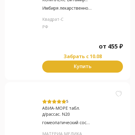
Имбиря лекарственного...
Квадрат-С
РФ
от
455
₽
Забрать c 10.08
Купить
5
АВИА-МОРЕ табл.
д/рассас. N20
гомеопатический состав
МАТЕРИА МЕДИКА