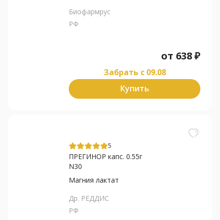
Биофармрус
РФ
от
638
₽
Забрать c 09.08
Купить
5
ПРЕГИНОР капс. 0.55г
N30
Магния лактат
Др. РЕДДИС
РФ