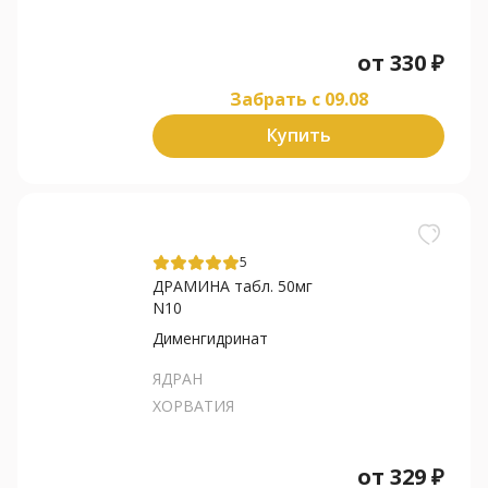
от
330
₽
Забрать c 09.08
Купить
5
ДРАМИНА табл. 50мг
N10
Дименгидринат
ЯДРАН
ХОРВАТИЯ
от
329
₽