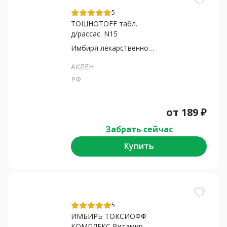
5
ТОШНОТOFF табл.
д/рассас. N15
Имбиря лекарственного...
АКЛЕН
РФ
от
189
₽
Забрать сейчас
Купить
5
ИМБИРЬ ТОКСИОФФ
КОМПЛЕКС Витамир...