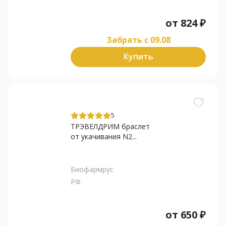
от
824
₽
Забрать c 09.08
Купить
5
ТРЭВЕЛДРИМ браслет
от укачивания N2...
Биофармрус
РФ
от
650
₽