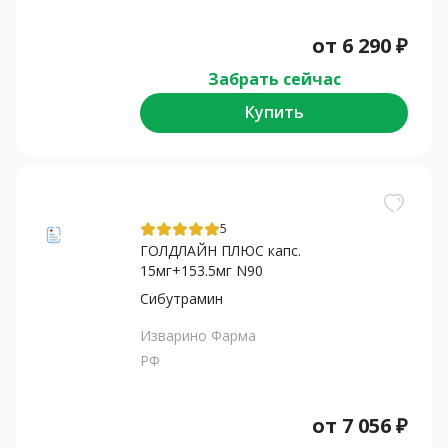
от
6 290
₽
Забрать сейчас
Купить
5
ГОЛДЛАЙН ПЛЮС капс.
15мг+153.5мг N90
Сибутрамин
Изварино Фарма
РФ
от
7 056
₽