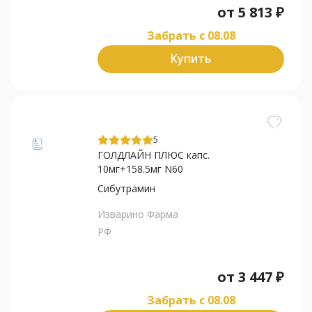
от
5 813
₽
Забрать c 08.08
Купить
5
ГОЛДЛАЙН ПЛЮС капс.
10мг+158.5мг N60
Сибутрамин
Изварино Фарма
РФ
от
3 447
₽
Забрать c 08.08