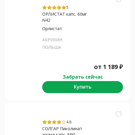
5
ОРЛИСТАТ капс. 60мг
N42
Орлистат
АКРИХИН
ПОЛЬША
от
1 189
₽
Забрать сейчас
Купить
4.8
star_border
СОЛГАР Пиколинат
хрома капс. N90