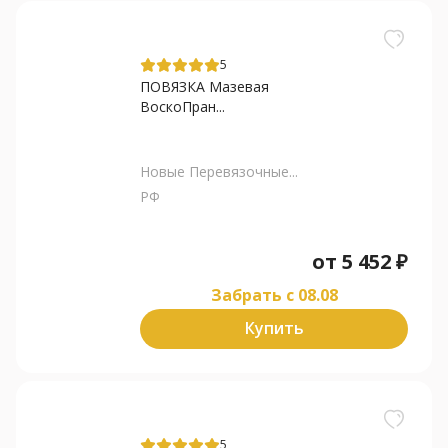
5
ПОВЯЗКА Мазевая
ВоскоПран...
Новые Перевязочные...
РФ
от
5 452
₽
Забрать c 08.08
Купить
5