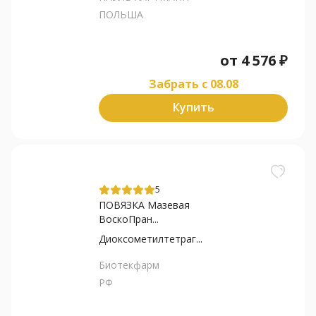
ПОЛЬША
от
4 576
₽
Забрать c 08.08
Купить
5
ПОВЯЗКА Мазевая
ВоскоПран...
Диоксометилтетраг...
Биотекфарм
РФ