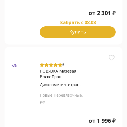
от
2 301
₽
Забрать c 08.08
Купить
5
ПОВЯЗКА Мазевая
ВоскоПран...
Диоксометилтетраг...
Новые Перевязочные...
РФ
от
1 996
₽