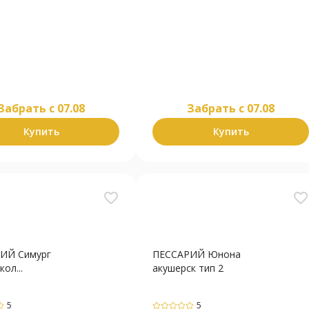
Забрать c 07.08
Забрать c 07.08
Купить
Купить
favorite_border
favorite_border
ИЙ Симург
ПЕССАРИЙ Юнона
ол...
акушерск тип 2
5
5