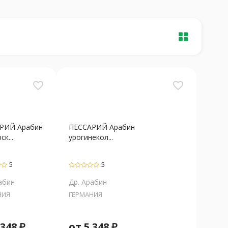
favorite_border
favorite_border
РИЙ Арабин
ПЕССАРИЙ Арабин
к...
урогинекол...
5
5
абин
Др. Арабин
НИЯ
ГЕРМАНИЯ
 348
₽
от
5 348
₽