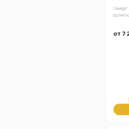
Симург
БЕЛАРУ
от
7 