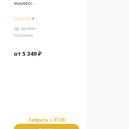
акушерск...
5
Др. Арабин
ГЕРМАНИЯ
от
5 349
₽
Забрать c 07.08