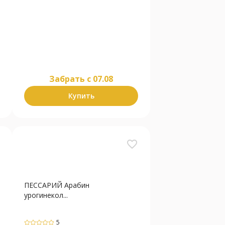
Забрать c 07.08
Купить
favorite_border
ПЕССАРИЙ Арабин
урогинекол...
5