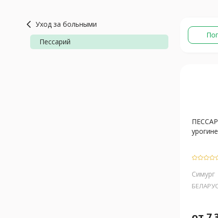
Уход за больными
По
Пессарий
ПЕССАР
урогинек
Симург
БЕЛАРУ
от
7 