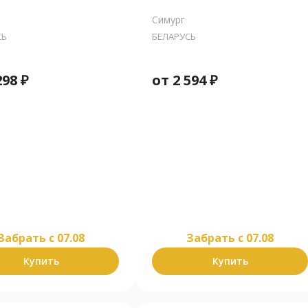
Симург
СЬ
БЕЛАРУСЬ
298
₽
от
2 594
₽
Забрать c 07.08
Забрать c 07.08
Купить
Купить