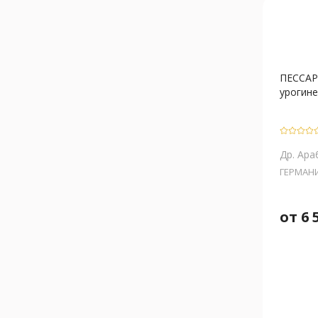
ПЕССАР
урогинек
Др. Ара
ГЕРМАН
от
6 