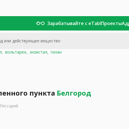
Зарабатывайте с eTabl
Проекты
Ад
л,
вольтарен,
энзистал,
гилан
ленного пункта
Белгород
Пессарий