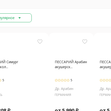
arrow_drop_down
пулярное
favorite_border
favorite_border
ИЙ Симург
ПЕССАРИЙ Арабин
ПЕССА
ол...
акушерск...
акушерс
5
5
Др. Арабин
Др. Ар
СЬ
ГЕРМАНИЯ
ГЕРМА
308
₽
от
5 990
₽
от
5