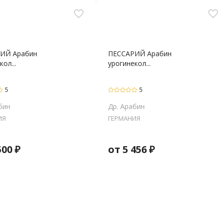
favorite_border
favorite_border
ИЙ Арабин
ПЕССАРИЙ Арабин
ол...
урогинекол...
5
5
бин
Др. Арабин
ИЯ
ГЕРМАНИЯ
500
₽
от
5 456
₽