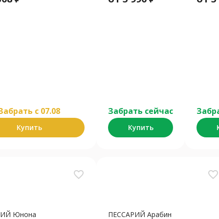
Забрать c 07.08
Забрать сейчас
Забр
Купить
Купить
favorite_border
favorite_border
РИЙ Юнона
ПЕССАРИЙ Арабин