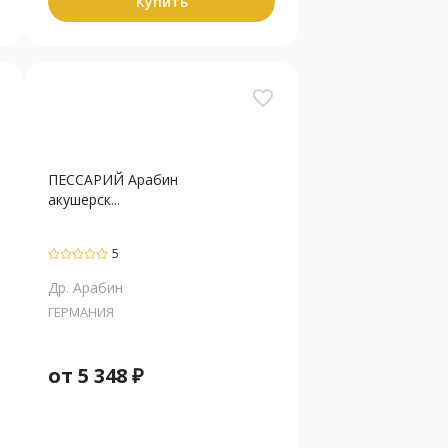
Купить
favorite_border
ПЕССАРИЙ Арабин
акушерск...
5
Др. Арабин
ГЕРМАНИЯ
от
5 348
₽