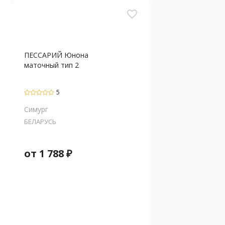
favorite_border
ПЕССАРИЙ Юнона
маточный тип 2
5
Симург
БЕЛАРУСЬ
от
1 788
₽