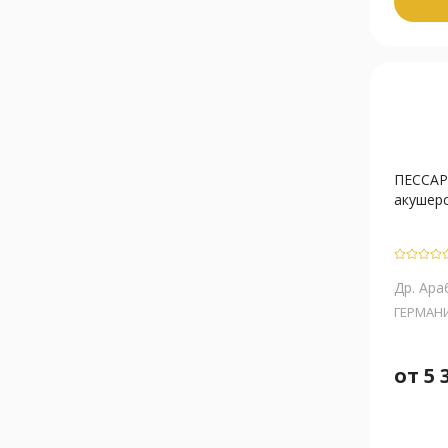
ПЕССАР
акушерск
Др. Ара
ГЕРМАН
от
5 