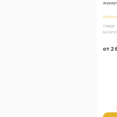
акушерс
Симург
БЕЛАРУ
от
2 