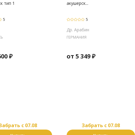
к тип 1
акушерск...
5
5
Др. Арабин
СЬ
ГЕРМАНИЯ
600
₽
от
5 349
₽
Забрать c 07.08
Забрать c 07.08