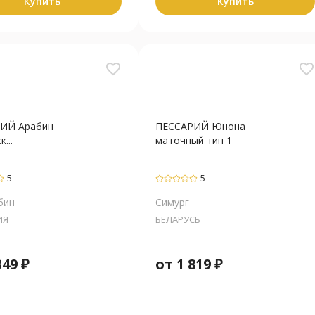
Купить
Купить
favorite_border
favorite_border
ИЙ Арабин
ПЕССАРИЙ Юнона
...
маточный тип 1
5
5
бин
Симург
ИЯ
БЕЛАРУСЬ
349
₽
от
1 819
₽