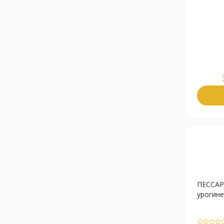
ПЕССАР
урогинек