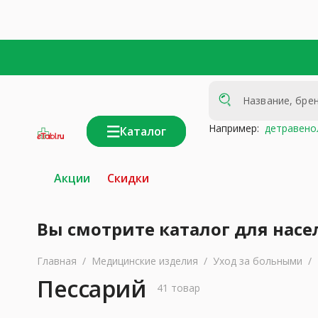
Например:
детравено
Каталог
интернет-
аптека
Акции
Скидки
Вы смотрите каталог для насе
Главная
/
Медицинские изделия
/
Уход за больными
/
Пессарий
41 товар