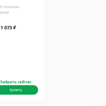
 Госпиталь...
МАНИЯ
т
1 073
₽
Забрать сейчас
Купить