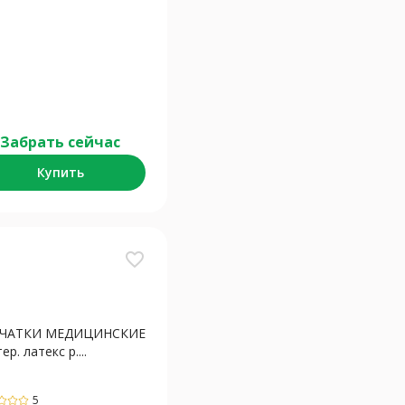
Забрать сейчас
Купить
favorite_border
РЧАТКИ МЕДИЦИНСКИЕ
ер. латекс р....
5