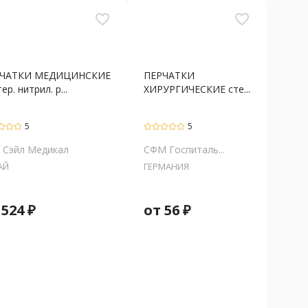
favorite_border
favorite_border
РЧАТКИ МЕДИЦИНСКИЕ
ПЕРЧАТКИ
ер. нитрил. р...
ХИРУРГИЧЕСКИЕ сте...
5
5
 Сэйл Медикал
СФМ Госпиталь...
АЙ
ГЕРМАНИЯ
т
524
₽
от
56
₽