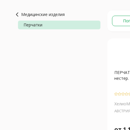
Медицинские изделия
По
Перчатки
ПЕРЧА
нестер. 
ХелиоМ
АВСТРИ
от
1 