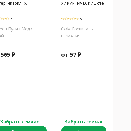
ер. нитрил. р...
ХИРУРГИЧЕСКИЕ сте...
5
5
хон Пулин Меди...
СФМ Госпиталь...
АЙ
ГЕРМАНИЯ
т
565
₽
от
57
₽
Забрать сейчас
Забрать сейчас