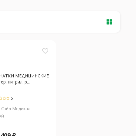
favorite_border
РЧАТКИ МЕДИЦИНСКИЕ
ер. нитрил. р...
5
 Сэйл Медикал
АЙ
т
409
₽