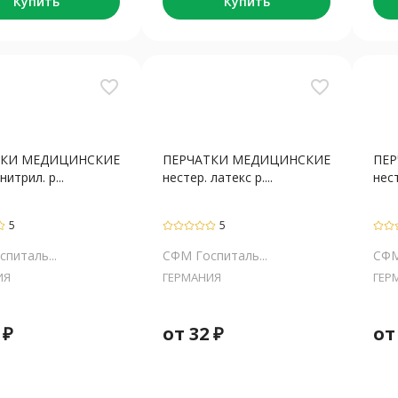
Купить
Купить
favorite_border
favorite_border
ТКИ МЕДИЦИНСКИЕ
ПЕРЧАТКИ МЕДИЦИНСКИЕ
ПЕ
нитрил. р...
нестер. латекс р....
нест
5
5
питаль...
СФМ Госпиталь...
СФМ
ИЯ
ГЕРМАНИЯ
ГЕР
₽
от
32
₽
о