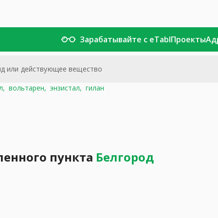
Зарабатывайте с eTabl
Проекты
Ад
л,
вольтарен,
энзистал,
гилан
ленного пункта
Белгород