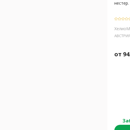
нестер. 
ХелиоМ
АВСТРИ
от
94
За