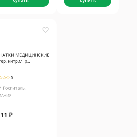
Купить
Купить
favorite_border
РЧАТКИ МЕДИЦИНСКИЕ
ер. нитрил. р...
5
 Госпиталь...
МАНИЯ
т
11
₽