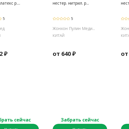
латекс р....
нестер. нитрил. р...
нест
5
5
ед
Жонхон Пулин Меди...
Жон
Я
КИТАЙ
КИТ
2
₽
от
640
₽
о
брать сейчас
Забрать сейчас