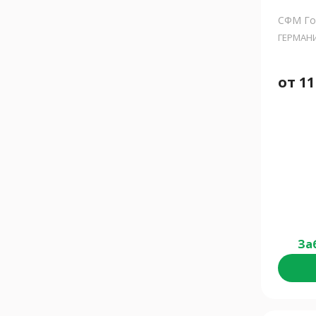
СФМ Гос
ГЕРМАН
от
11
За