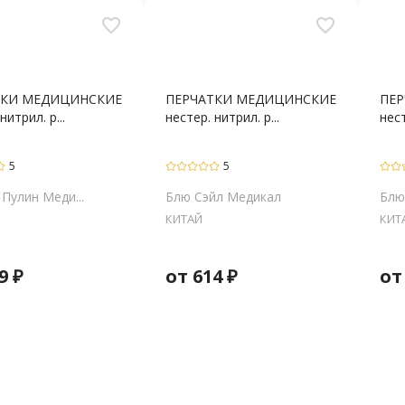
favorite_border
favorite_border
ТКИ МЕДИЦИНСКИЕ
ПЕРЧАТКИ МЕДИЦИНСКИЕ
ПЕ
нитрил. р...
нестер. нитрил. р...
нест
5
5
Пулин Меди...
Блю Сэйл Медикал
Блю
КИТАЙ
КИТ
9
₽
от
614
₽
о