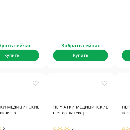
брать сейчас
Забрать сейчас
Купить
Купить
favorite_border
favorite_border
ТКИ МЕДИЦИНСКИЕ
ПЕРЧАТКИ МЕДИЦИНСКИЕ
ПЕ
винил. р....
нестер. латекс р....
нест
5
5