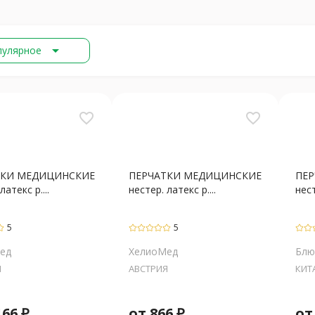
arrow_drop_down
пулярное
favorite_border
favorite_border
ТКИ МЕДИЦИНСКИЕ
ПЕРЧАТКИ МЕДИЦИНСКИЕ
ПЕ
латекс р....
нестер. латекс р....
нест
5
5
ед
ХелиоМед
Блю
Я
АВСТРИЯ
КИТ
166
₽
от
866
₽
о