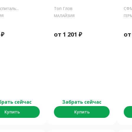
питаль...
Топ Глов
СФМ
ИЯ
МАЛАЙЗИЯ
ГЕР
₽
от
1 201
₽
о
брать сейчас
Забрать сейчас
Купить
Купить