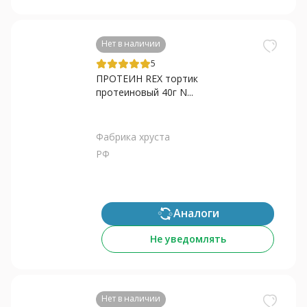
Нет в наличии
5
ПРОТЕИН REX тортик
протеиновый 40г N...
Фабрика хруста
РФ
Аналоги
Не уведомлять
Нет в наличии