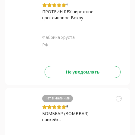
5
ПРОТЕИН REX пирожное
протеиновое Вокру...
Фабрика хруста
РФ
Не уведомлять
Нет в наличии
5
БОМББАР (BOMBBAR)
панкейк...