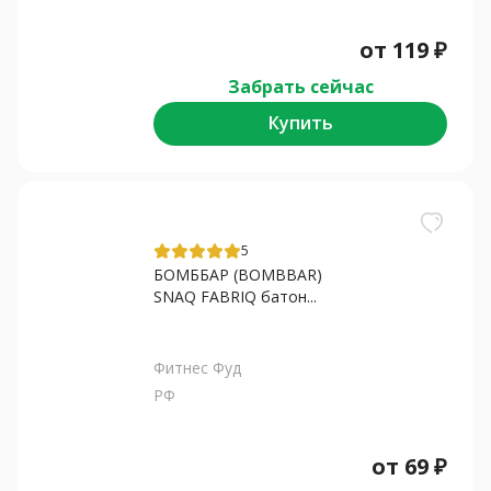
от
119
₽
Забрать сейчас
Купить
5
БОМББАР (BOMBBAR)
SNAQ FABRIQ батон...
Фитнес Фуд
РФ
от
69
₽