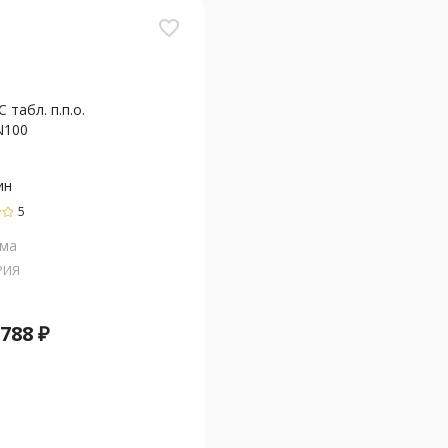
favorite_border
 табл. п.п.о.
N100
ин
5
ма
РИЯ
 788
₽