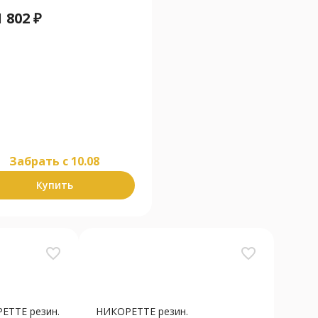
1 802
₽
Забрать c 10.08
Купить
favorite_border
favorite_border
ЕТТЕ резин.
НИКОРЕТТЕ резин.