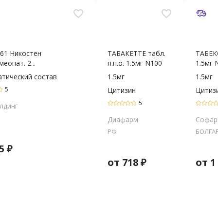
favorite_border
favorite_border
961 Никостен
ТАБАКЕТТЕ табл.
ТАБЕКС
меопат. 2...
п.п.о. 1.5мг N100
1.5мг 
атический состав
1.5мг
1.5мг
5
Цитизин
Цитиз
5
лдинг
Диафарм
Софар
РФ
БОЛГА
5
₽
от
718
₽
от
1