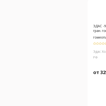
ЭДАС -
гран. го
гомеоп
Эдас Хо
РФ
от
32