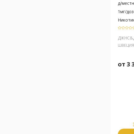
д/местн.
1мг/доз
Никоти
ДЖНС&
ШВЕЦИЯ
от
3 