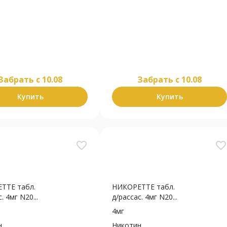
Забрать c 10.08
Забрать c 10.08
Купить
Купить
favorite_border
favorite_border
ТТЕ табл.
НИКОРЕТТЕ табл.
. 4мг N20...
д/рассас. 4мг N20...
4мг
н
Никотин