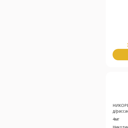
НИКОРЕ
д/рассас
4мг
Никоти