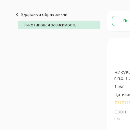
Здоровый образ жизни
По
Никотиновая зависимость
НИКУРИ
п.п.о. 1
1.5мг
Цитизи
ОЗОН
РФ