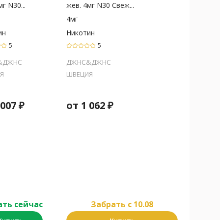
г N30...
жев. 4мг N30 Свеж...
4мг
ин
Никотин
5
5
&ДЖНС
ДЖНС&ДЖНС
Я
ШВЕЦИЯ
 007
₽
от
1 062
₽
ать сейчас
Забрать c 10.08