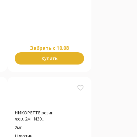
Забрать c 10.08
Купить
favorite_border
НИКОРЕТТЕ резин.
жев. 2мг N30...
2мг
Никотин