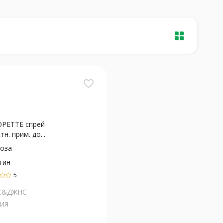
favorite_border
РЕТТЕ спрей
тн. прим. до...
доза
тин
5
С&ДЖНС
ИЯ