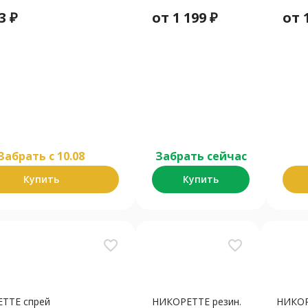
3
₽
от
1 199
₽
от
Забрать c 10.08
Забрать сейчас
Купить
Купить
favorite_border
favorite_border
ТТЕ спрей
НИКОРЕТТЕ резин.
НИКОР