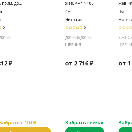
 прим. до...
жев. 4мг N105...
жев. 4м
а
4мг
4мг
н
Никотин
Никот
5
5
ДЖНС
ДЖНС&ДЖНС
ДЖНС
ШВЕЦИЯ
ШВЕЦИ
312
₽
от
2 716
₽
от
1
Забрать c 10.08
Забрать сейчас
Забр