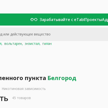
Зарабатывайте с eTabl
Проекты
Ад
л,
вольтарен,
энзистал,
гилан
ленного пункта
Белгород
Никотиновая зависимость
ть
45 товаров