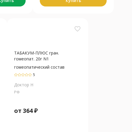
Купить
Купить
favorite_border
ТАБАКУМ-ПЛЮС гран.
гомеопат. 20г N1
гомеопатический состав
5
Доктор Н
РФ
от
364
₽