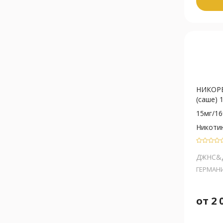
НИКОРЕ
(саше) 
15мг/16
Никоти
ДЖНС&
ГЕРМАН
от
2 