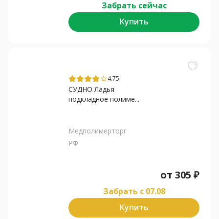
Забрать сейчас
Купить
4.75
star_border
СУДНО Ладья
подкладное полиме...
Медполимерторг
РФ
от
305
₽
Забрать c 07.08
Купить