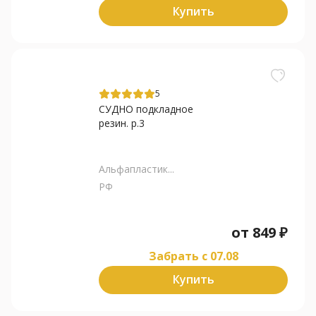
Купить
5
СУДНО подкладное
резин. р.3
Альфапластик...
РФ
от
849
₽
Забрать c 07.08
Купить