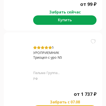
от
99
₽
Забрать сейчас
Купить
5
УРОПРИЕМНИК
Триоцел-с-уро N5
Пальма Группа...
РФ
от
1 737
₽
Забрать c 07.08