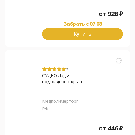
от
928
₽
Забрать c 07.08
Купить
5
СУДНО Ладья
подкладное с крыш...
Медполимерторг
РФ
от
446
₽