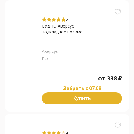
5
СУДНО Аверсус
подкладное полиме...
Аверсус
РФ
от
338
₽
Забрать c 07.08
Купить
4
star_border