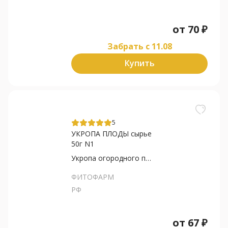
от
70
₽
Забрать c 11.08
Купить
5
УКРОПА ПЛОДЫ сырье
50г N1
Укропа огородного плоды
ФИТОФАРМ
РФ
от
67
₽