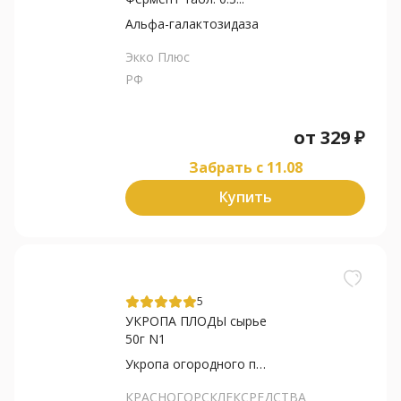
Альфа-галактозидаза
Экко Плюс
РФ
от
329
₽
Забрать c 11.08
Купить
5
УКРОПА ПЛОДЫ сырье
50г N1
Укропа огородного плоды
КРАСНОГОРСКЛЕКСРЕДСТВА