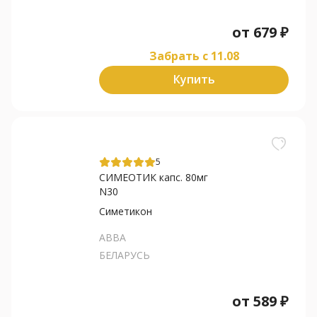
от
679
₽
Забрать c 11.08
Купить
5
СИМЕОТИК капс. 80мг
N30
Симетикон
АВВА
БЕЛАРУСЬ
от
589
₽