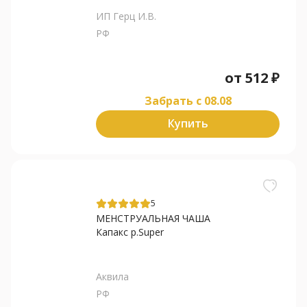
ИП Герц И.В.
РФ
от
512
₽
Забрать c 08.08
Купить
5
МЕНСТРУАЛЬНАЯ ЧАША
Капакс р.Super
Аквила
РФ