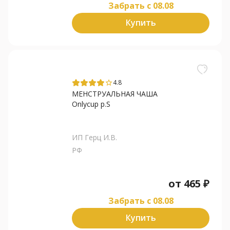
Забрать c 08.08
Купить
4.8
star_border
МЕНСТРУАЛЬНАЯ ЧАША
Onlycup р.S
ИП Герц И.В.
РФ
от
465
₽
Забрать c 08.08
Купить