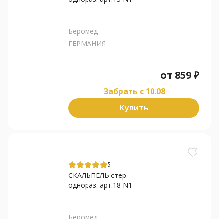
Беромед
ГЕРМАНИЯ
от
859
₽
Забрать c 10.08
Купить
5
СКАЛЬПЕЛЬ стер.
однораз. арт.18 N1
Беромед