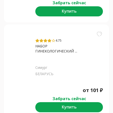
Забрать сейчас
Купить
4.75
star_border
НАБОР
ГИНЕКОЛОГИЧЕСКИЙ ...
Симург
БЕЛАРУСЬ
от
101
₽
Забрать сейчас
Купить