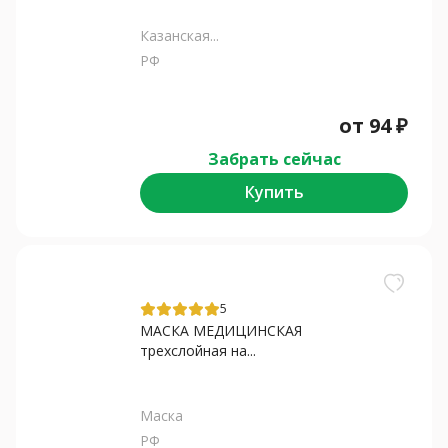
Казанская...
РФ
от
94
₽
Забрать сейчас
Купить
5
МАСКА МЕДИЦИНСКАЯ
трехслойная на...
Маска
РФ