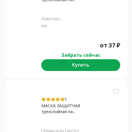
Новотекс
РФ
от
37
₽
Забрать сейчас
Купить
5
МАСКА ЗАЩИТНАЯ
трехслойная на...
Обнинскоргсинтез