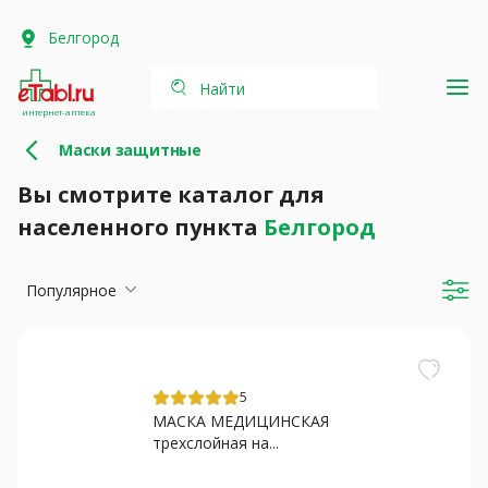
Белгород
Найти
интернет-аптека
Маски защитные
Вы смотрите каталог для
населенного пункта
Белгород
Популярное
5
МАСКА МЕДИЦИНСКАЯ
трехслойная на...