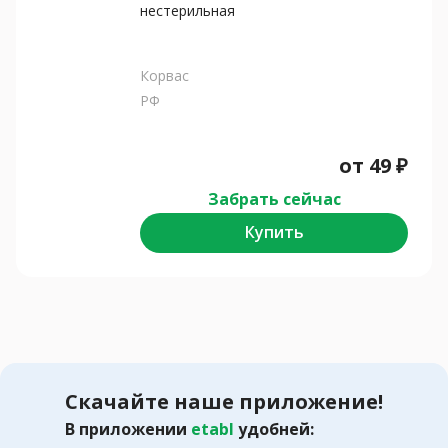
нестерильная
Корвас
РФ
от
49
₽
Забрать сейчас
Купить
Скачайте наше приложение!
В приложении
etabl
удобней: