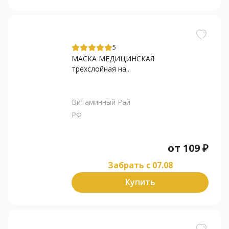
5
МАСКА МЕДИЦИНСКАЯ
трехслойная на...
Витаминный Рай
РФ
от
109
₽
Забрать c 07.08
Купить