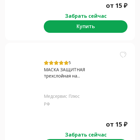
от
15
₽
Забрать сейчас
Купить
5
МАСКА ЗАЩИТНАЯ
трехслойная на...
Медсервис Плюс
РФ
от
15
₽
Забрать сейчас