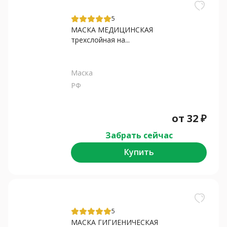
5
МАСКА МЕДИЦИНСКАЯ
трехслойная на...
Маска
РФ
от
32
₽
Забрать сейчас
Купить
5
МАСКА ГИГИЕНИЧЕСКАЯ