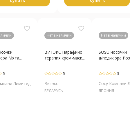
Купить
Купить
favorite_border
favorite_border
наличии
Нет в наличии
Нет в наличии
осочки
ВИТЭКС Парафино
SOSU носочки
юра Мята...
терапия крем-маск...
д/педикюра Роза
5
5
5
омпани Лимитед
Витэкс
Сосу Компани 
БЕЛАРУСЬ
ЯПОНИЯ