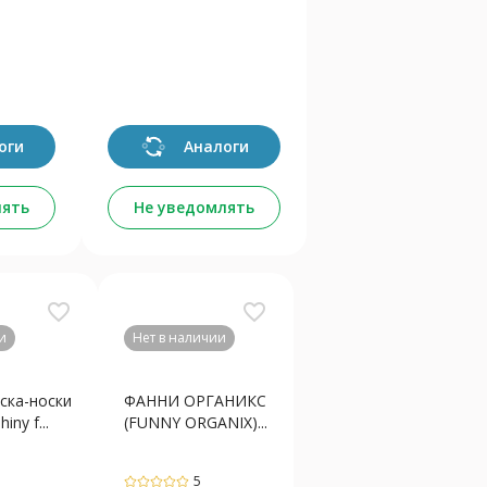
оги
Аналоги
лять
Не уведомлять
favorite_border
favorite_border
и
Нет в наличии
ска-носки
ФАННИ ОРГАНИКС
ny f...
(FUNNY ORGANIX)...
5