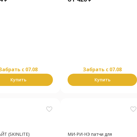
Забрать c 07.08
Забрать c 07.08
Купить
Купить
favorite_border
favorite_border
ЙТ (SKINLITE)
МИ-РИ-НЭ патчи для