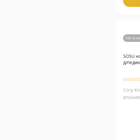
Нет в 
SOSU н
д/педик
Сосу К
ЯПОНИЯ