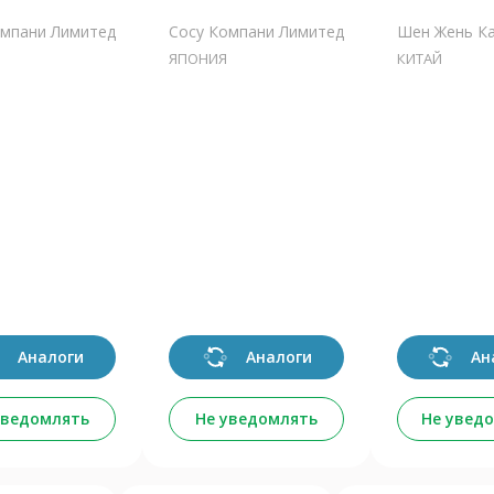
омпани Лимитед
Сосу Компани Лимитед
Шен Жень Као
ЯПОНИЯ
КИТАЙ
Аналоги
Аналоги
Ан
уведомлять
Не уведомлять
Не увед