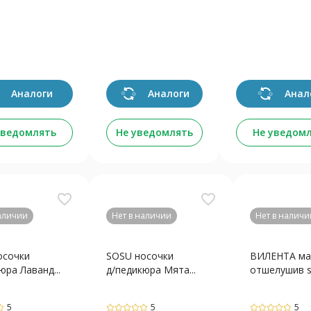
Аналоги
Аналоги
Анал
уведомлять
Не уведомлять
Не уведом
favorite_border
favorite_border
наличии
Нет в наличии
Нет в наличи
осочки
SOSU носочки
ВИЛЕНТА ма
юра Лаванд...
д/педикюра Мята...
отшелушив shi
5
5
5