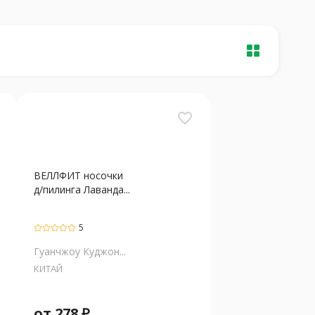
favorite_border
ВЕЛЛФИТ носочки
д/пилинга Лаванда...
5
Гуанчжоу Куджон...
КИТАЙ
от
278
₽