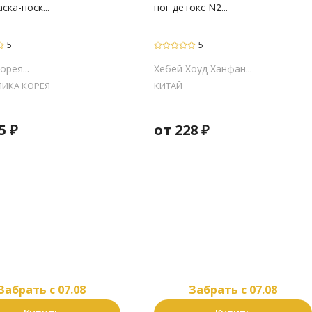
аска-носк...
ног детокс N2...
5
5
орея...
Хебей Хоуд Ханфан...
ЛИКА КОРЕЯ
КИТАЙ
5
₽
от
228
₽
Забрать c 07.08
Забрать c 07.08