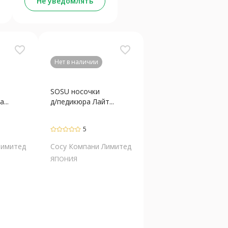
Не уведомлять
favorite_border
favorite_border
Нет в наличии
SOSU носочки
...
д/педикюра Лайт...
5
Лимитед
Сосу Компани Лимитед
ЯПОНИЯ