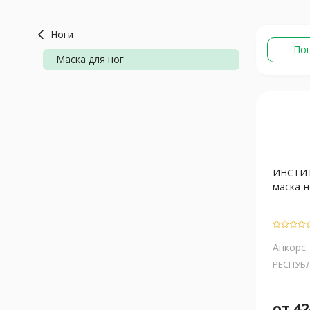
Ноги
По
Маска для ног
ИНСТИТ
маска-но
Анкорс
РЕСПУБ
от
42