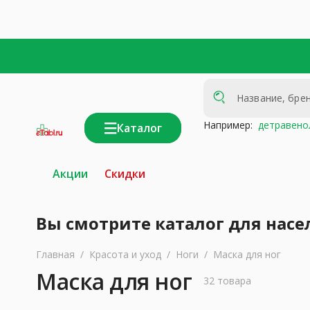
Например:
детравено
Каталог
интернет-
аптека
Акции
Скидки
Вы смотрите каталог для насе
Главная
/
Красота и уход
/
Ноги
/
Маска для ног
Маска для ног
32 товара