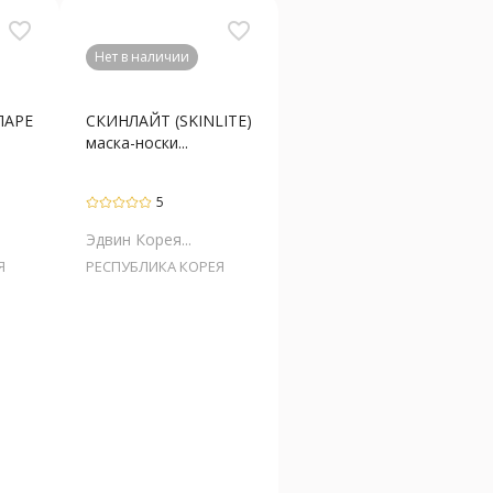
favorite_border
favorite_border
Нет в наличии
ЛАРЕ
СКИНЛАЙТ (SKINLITE)
маска-носки...
5
Эдвин Корея...
Я
РЕСПУБЛИКА КОРЕЯ