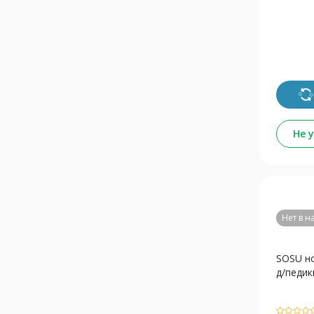
Не 
Нет в 
SOSU н
д/педик