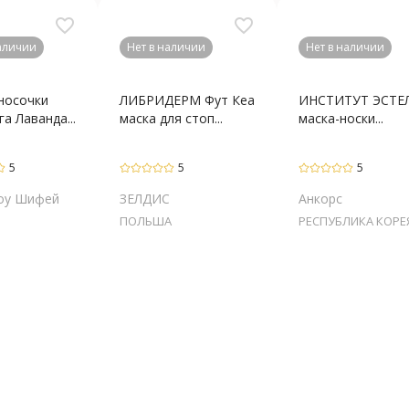
favorite_border
favorite_border
наличии
Нет в наличии
Нет в наличии
носочки
ЛИБРИДЕРМ Фут Кеа
ИНСТИТУТ ЭСТЕ
га Лаванда...
маска для стоп...
маска-носки...
5
5
5
оу Шифей
ЗЕЛДИС
Анкорс
ПОЛЬША
РЕСПУБЛИКА КОРЕ