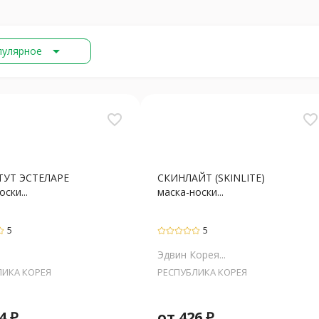
arrow_drop_down
пулярное
favorite_border
favorite_border
УТ ЭСТЕЛАРЕ
СКИНЛАЙТ (SKINLITE)
ски...
маска-носки...
5
5
Эдвин Корея...
ЛИКА КОРЕЯ
РЕСПУБЛИКА КОРЕЯ
4
₽
от
426
₽