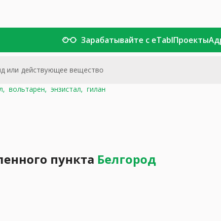
Зарабатывайте с eTabl
Проекты
Ад
л,
вольтарен,
энзистал,
гилан
ленного пункта
Белгород