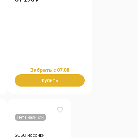
Забрать c 07.08
Купить
favorite_border
Нет в наличии
SOSU носочки