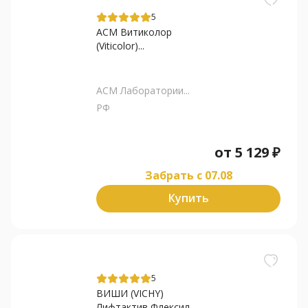
5
АСМ Витиколор
(Viticolor)...
АСМ Лаборатории...
РФ
от
5 129
₽
Забрать c 07.08
Купить
5
ВИШИ (VICHY)
Лифтактив Флексил...