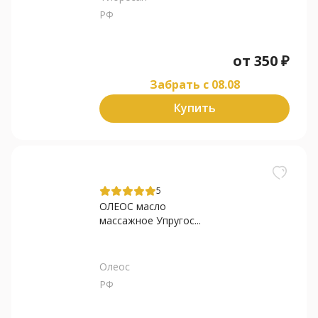
РФ
от
350
₽
Забрать c 08.08
Купить
5
ОЛЕОС масло
массажное Упругос...
Олеос
РФ