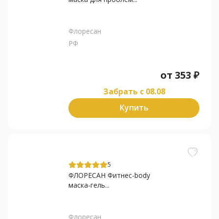
Флоресан
РФ
от
353
₽
Забрать c 08.08
Купить
5
ФЛОРЕСАН Фитнес-body
маска-гель...
Флоресан