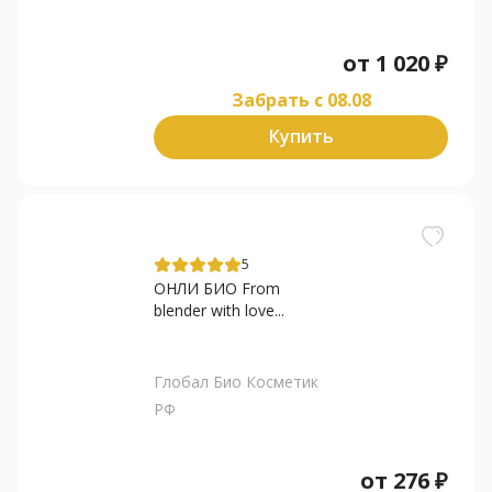
от
1 020
₽
Забрать c 08.08
Купить
5
ОНЛИ БИО From
blender with love...
Глобал Био Косметик
РФ
от
276
₽