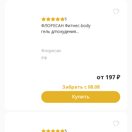
5
ФЛОРЕСАН Фитнес-body
гель д/похудения...
Флоресан
РФ
от
197
₽
Забрать c 08.08
Купить
5