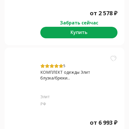
от
2 578
₽
Забрать сейчас
Купить
5
КОМПЛЕКТ одежды Элит
блузка/брюки...
Элит
РФ
от
6 993
₽