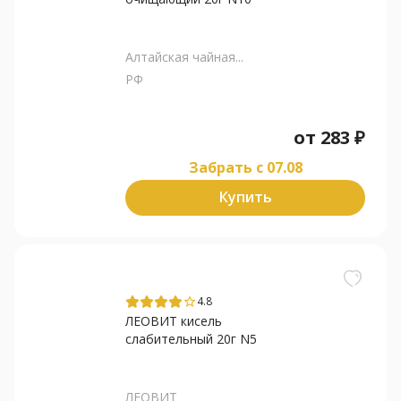
Алтайская чайная...
РФ
от
283
₽
Забрать c 07.08
Купить
4.8
star_border
ЛЕОВИТ кисель
слабительный 20г N5
ЛЕОВИТ