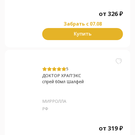
от
326
₽
Забрать c 07.08
Купить
5
ДОКТОР ХРАП'ЭКС
спрей 60мл Шалфей
МИРРОЛЛА
РФ
от
319
₽