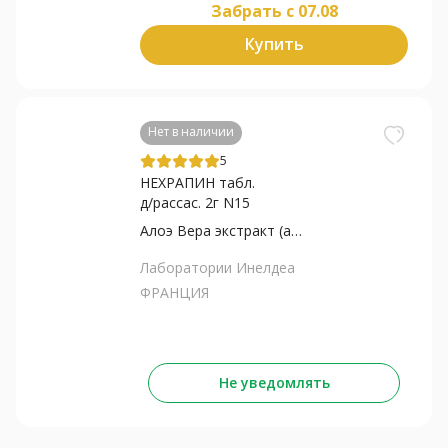
Забрать c 07.08
Купить
Нет в наличии
5
НЕХРАПИН табл.
д/рассас. 2г N15
Алоэ Вера экстракт (антрахиноны)+Мят...
Лаборатории Инелдеа
ФРАНЦИЯ
Не уведомлять