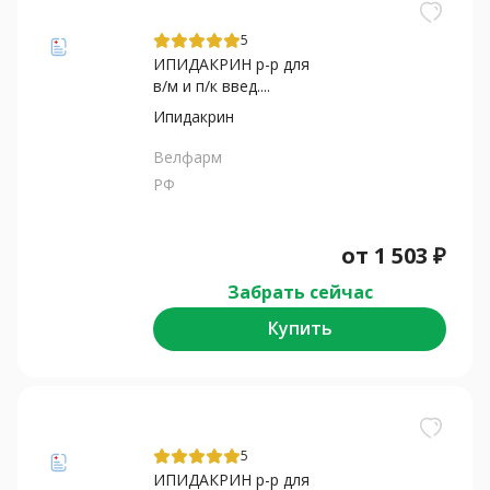
5
ИПИДАКРИН р-р для
в/м и п/к введ....
Ипидакрин
Велфарм
РФ
от
1 503
₽
Забрать сейчас
Купить
5
ИПИДАКРИН р-р для