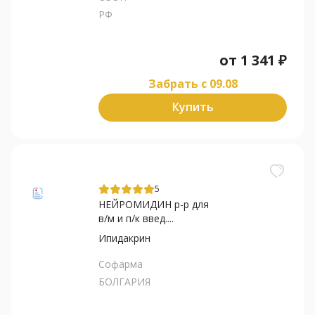
РФ
от
1 341
₽
Забрать c 09.08
Купить
5
НЕЙРОМИДИН р-р для
в/м и п/к введ....
Ипидакрин
Софарма
БОЛГАРИЯ