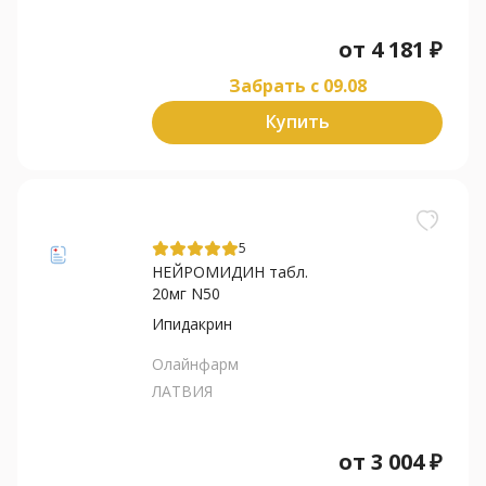
от
4 181
₽
Забрать c 09.08
Купить
5
НЕЙРОМИДИН табл.
20мг N50
Ипидакрин
Олайнфарм
ЛАТВИЯ
от
3 004
₽