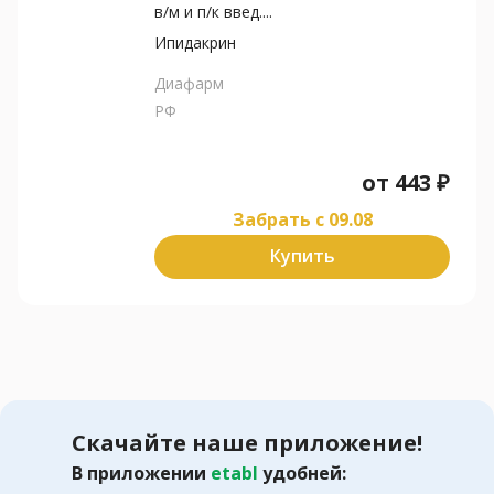
в/м и п/к введ....
Ипидакрин
Диафарм
РФ
от
443
₽
Забрать c 09.08
Купить
Скачайте наше приложение!
В приложении
etabl
удобней: