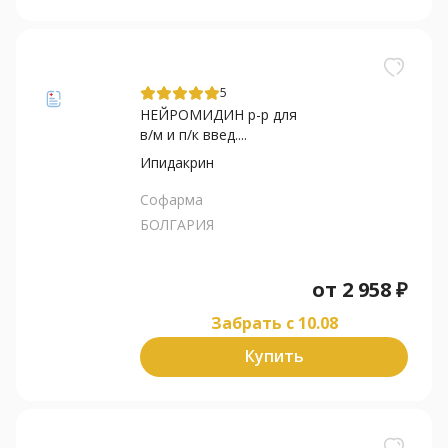
5
НЕЙРОМИДИН р-р для
в/м и п/к введ....
Ипидакрин
Софарма
БОЛГАРИЯ
от
2 958
₽
Забрать c 10.08
Купить