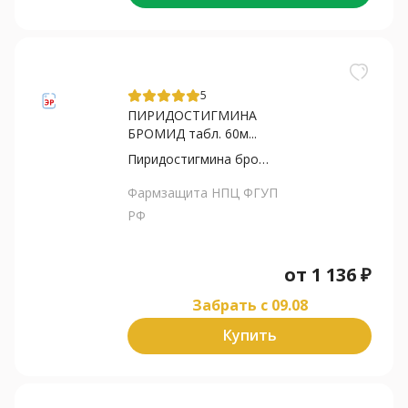
5
ПИРИДОСТИГМИНА
БРОМИД табл. 60м...
Пиридостигмина бромид
Фармзащита НПЦ ФГУП
РФ
от
1 136
₽
Забрать c 09.08
Купить