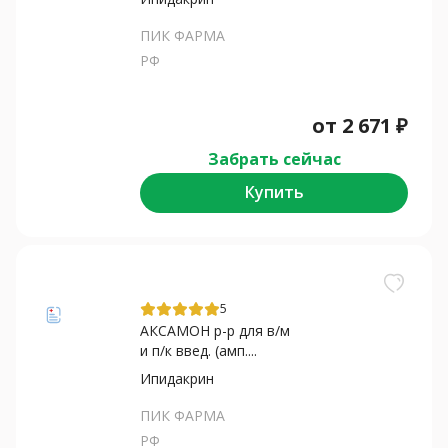
ПИК ФАРМА
РФ
от
2 671
₽
Забрать сейчас
Купить
5
АКСАМОН р-р для в/м
и п/к введ. (амп....
Ипидакрин
ПИК ФАРМА
РФ