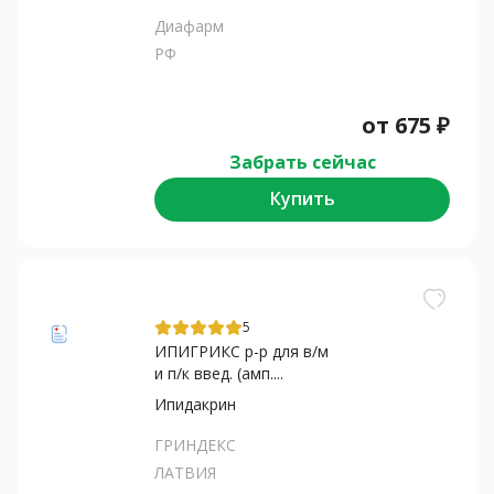
Диафарм
РФ
от
675
₽
Забрать сейчас
Купить
5
ИПИГРИКС р-р для в/м
и п/к введ. (амп....
Ипидакрин
ГРИНДЕКС
ЛАТВИЯ