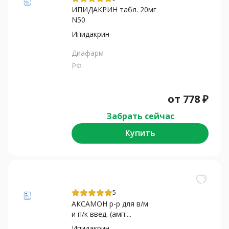
ИПИДАКРИН табл. 20мг
N50
Ипидакрин
Диафарм
РФ
от
778
₽
Забрать сейчас
Купить
5
АКСАМОН р-р для в/м
и п/к введ. (амп....
Ипидакрин