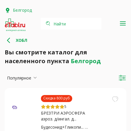
Белгород
Найти
интернет-аптека
ХОБЛ
Вы смотрите каталог для
населенного пункта
Белгород
Популярное
Скидка 800 руб
5
БРЕЗТРИ АЭРОСФЕРА
аэроз. д/ингал. д...
Будесонид+Гликопи... бромид+Формотерол