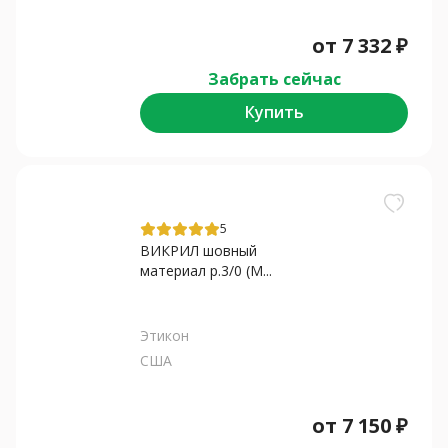
от
7 332
₽
Забрать сейчас
Купить
5
ВИКРИЛ шовный
материал р.3/0 (M...
Этикон
США
от
7 150
₽