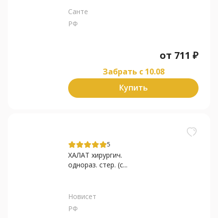
Санте
РФ
от
711
₽
Забрать c 10.08
Купить
5
ХАЛАТ хирургич.
однораз. стер. (с...
Новисет
РФ