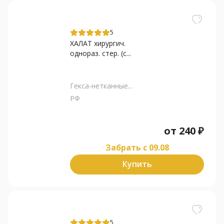
5
ХАЛАТ хирургич.
однораз. стер. (с...
Гекса-нетканные...
РФ
от
240
₽
Забрать c 09.08
Купить
5