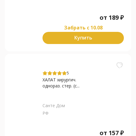
от
189
₽
Забрать c 10.08
Купить
5
ХАЛАТ хирургич.
однораз. стер. (с...
Санте Дом
РФ
от
157
₽