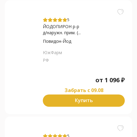
5
ЙОДОПИРОН р-р
д/наружн. прим. (...
Повидон-Йод
ЮжФарм
РФ
от
1 096
₽
Забрать c 09.08
Купить
5