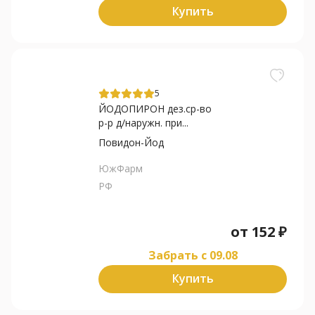
Купить
5
ЙОДОПИРОН дез.ср-во
р-р д/наружн. при...
Повидон-Йод
ЮжФарм
РФ
от
152
₽
Забрать c 09.08
Купить