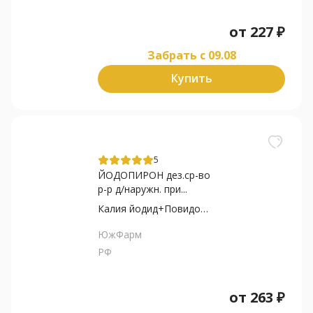
от
227
₽
Забрать c 09.08
Купить
5
ЙОДОПИРОН дез.ср-во
р-р д/наружн. при...
Калия йодид+Повидон-Йод
ЮжФарм
РФ
от
263
₽