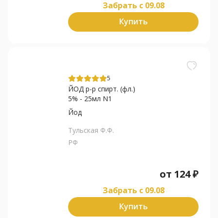
Забрать c 09.08
Купить
5
ЙОД р-р спирт. (фл.)
5% - 25мл N1
Йод
Тульская Ф.Ф.
РФ
от
124
₽
Забрать c 09.08
Купить