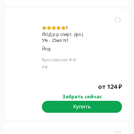
5
ЙОД р-р спирт. (фл.)
5% - 25мл N1
Йод
Ярославская Ф.Ф.
РФ
от
124
₽
Забрать сейчас
Купить