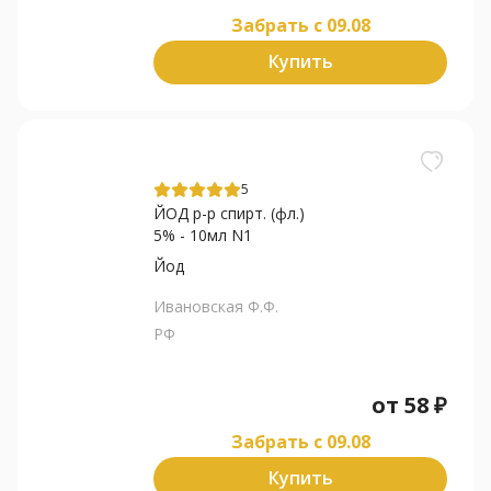
Забрать c 09.08
Купить
5
ЙОД р-р спирт. (фл.)
5% - 10мл N1
Йод
Ивановская Ф.Ф.
РФ
от
58
₽
Забрать c 09.08
Купить