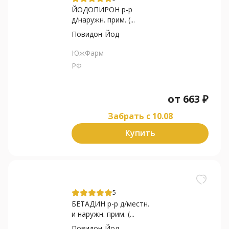
ЙОДОПИРОН р-р
д/наружн. прим. (...
Повидон-Йод
ЮжФарм
РФ
от
663
₽
Забрать c 10.08
Купить
5
БЕТАДИН р-р д/местн.
и наружн. прим. (...
Повидон-Йод