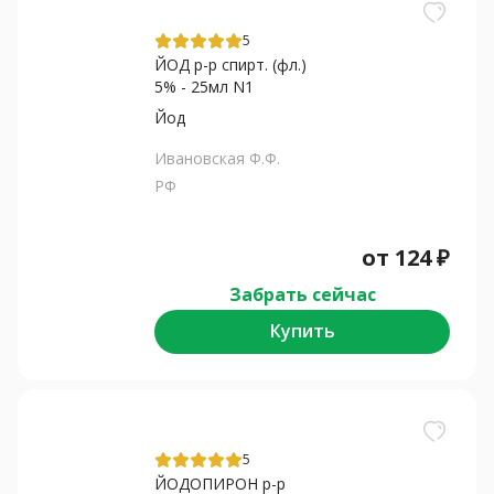
5
ЙОД р-р спирт. (фл.)
5% - 25мл N1
Йод
Ивановская Ф.Ф.
РФ
от
124
₽
Забрать сейчас
Купить
5
ЙОДОПИРОН р-р