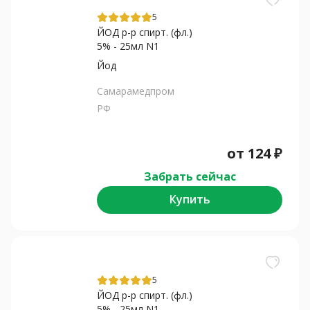
5
ЙОД р-р спирт. (фл.)
5% - 25мл N1
Йод
Самарамедпром
РФ
от
124
₽
Забрать сейчас
Купить
5
ЙОД р-р спирт. (фл.)
5% - 25мл N1