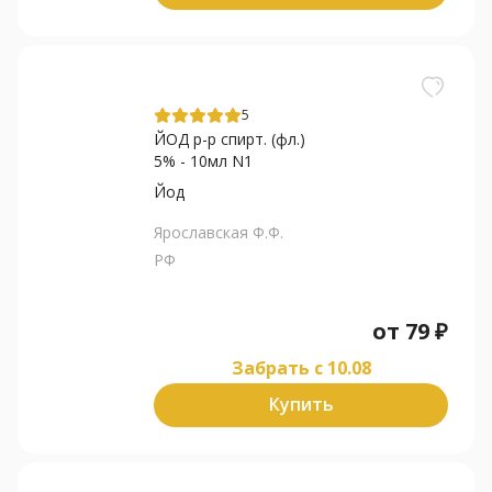
5
ЙОД р-р спирт. (фл.)
5% - 10мл N1
Йод
Ярославская Ф.Ф.
РФ
от
79
₽
Забрать c 10.08
Купить