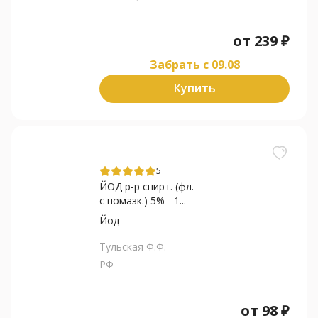
от
239
₽
Забрать c 09.08
Купить
5
ЙОД р-р спирт. (фл.
с помазк.) 5% - 1...
Йод
Тульская Ф.Ф.
РФ
от
98
₽