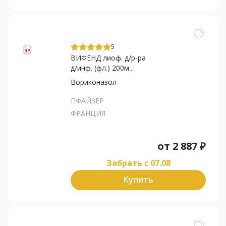
5
ВИФЕНД лиоф. д/р-ра
д/инф. (фл.) 200м...
Вориконазол
ПФАЙЗЕР
ФРАНЦИЯ
от
2 887
₽
Забрать c 07.08
Купить