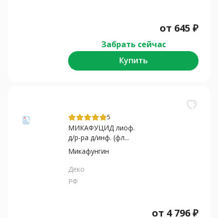
от
645
₽
Забрать сейчас
Купить
5
МИКАФУЦИД лиоф.
д/р-ра д/инф. (фл...
Микафунгин
Деко
РФ
от
4 796
₽