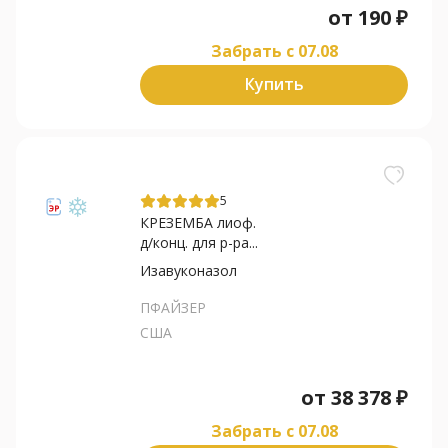
от
190
₽
Забрать c 07.08
Купить
5
КРЕЗЕМБА лиоф.
д/конц. для р-ра...
Изавуконазол
ПФАЙЗЕР
США
от
38 378
₽
Забрать c 07.08