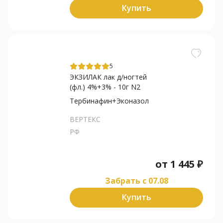
Купить
5
ЭКЗИЛАК лак д/ногтей
(фл.) 4%+3% - 10г N2
Тербинафин+Эконазол
ВЕРТЕКС
РФ
от
1 445
₽
Забрать c 07.08
Купить