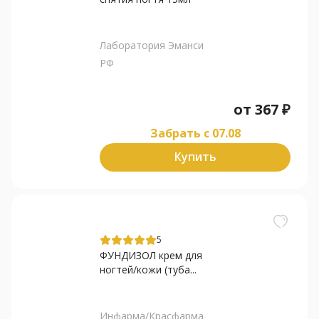
Лаборатория Эманси
РФ
от
367
₽
Забрать c 07.08
Купить
5
ФУНДИЗОЛ крем для
ногтей/кожи (туба...
Инфарма/Красфарма